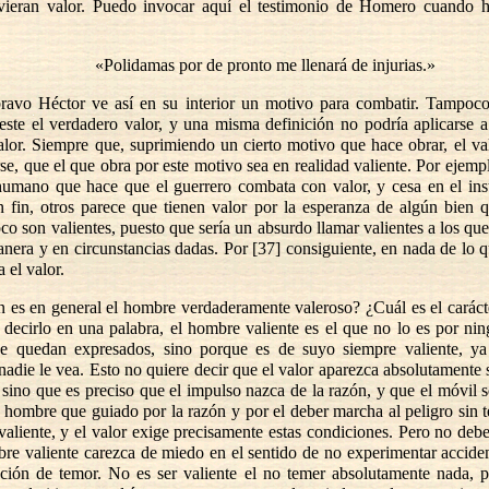
vieran valor. Puedo invocar aquí el testimonio de Homero cuando h
«Polidamas por de pronto me llenará de injurias.»
ravo Héctor ve así en su interior un motivo para combatir. Tampoco
este el verdadero valor, y una misma definición no podría aplicarse a
alor. Siempre que, suprimiendo un cierto motivo que hace obrar, el va
se, que el que obra por este motivo sea en realidad valiente. Por ejemp
humano que hace que el guerrero combata con valor, y cesa en el ins
n fin, otros parece que tienen valor por la esperanza de algún bien 
co son valientes, puesto que sería un absurdo llamar valientes a los que
anera y en circunstancias dadas. Por [37] consiguiente, en nada de lo 
 el valor.
 es en general el hombre verdaderamente valeroso? ¿Cuál es el carác
 decirlo en una palabra, el hombre valiente es el que no lo es por ni
e quedan expresados, sino porque es de suyo siempre valiente, ya
nadie le vea. Esto no quiere decir que el valor aparezca absolutamente 
 sino que es preciso que el impulso nazca de la razón, y que el móvil s
l hombre que guiado por la razón y por el deber marcha al peligro sin t
aliente, y el valor exige precisamente estas condiciones. Pero no deb
re valiente carezca de miedo en el sentido de no experimentar accide
ión de temor. No es ser valiente el no temer absolutamente nada, po