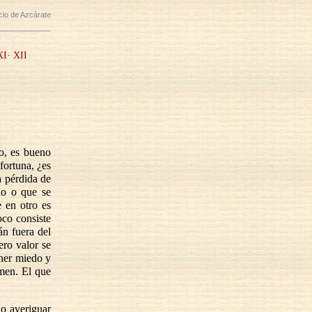
icio de Azcárate
XI
·
XII
do, es bueno
fortuna, ¿es
a pérdida de
do o que se
 en otro es
oco consiste
án fuera del
ero valor se
ener miedo y
emen. El que
io averiguar