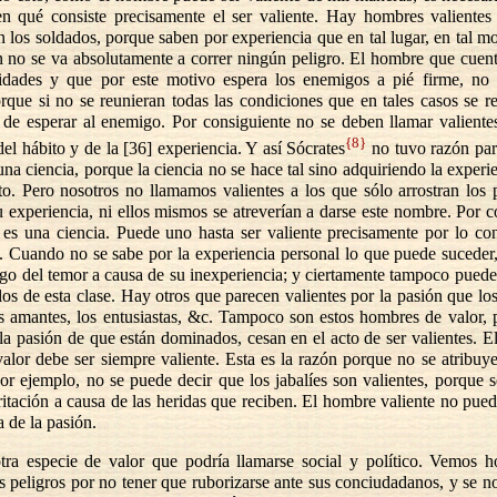
en qué consiste precisamente el ser valiente. Hay hombres valientes 
 los soldados, porque saben por experiencia que en tal lugar, en tal 
ón no se va absolutamente a correr ningún peligro. El hombre que cuen
ridades y que por este motivo espera los enemigos a pié firme, no 
orque si no se reunieran todas las condiciones que en tales casos se r
 de esperar al enemigo. Por consiguiente no se deben llamar valiente
{8}
del hábito y de la [36] experiencia. Y así Sócrates
no tuvo razón par
 una ciencia, porque la ciencia no se hace tal sino adquiriendo la experie
to. Pero nosotros no llamamos valientes a los que sólo arrostran los 
u experiencia, ni ellos mismos se atreverían a darse este nombre. Por c
 es una ciencia. Puede uno hasta ser valiente precisamente por lo con
. Cuando no se sabe por la experiencia personal lo que puede sucede
rigo del temor a causa de su inexperiencia; y ciertamente tampoco puede
 los de esta clase. Hay otros que parecen valientes por la pasión que lo
s amantes, los entusiastas, &c. Tampoco son estos hombres de valor, 
 la pasión de que están dominados, cesan en el acto de ser valientes. 
alor debe ser siempre valiente. Esta es la razón porque no se atribuye
or ejemplo, no se puede decir que los jabalíes son valientes, porque 
rritación a causa de las heridas que reciben. El hombre valiente no pued
a de la pasión.
tra especie de valor que podría llamarse social y político. Vemos 
os peligros por no tener que ruborizarse ante sus conciudadanos, y se n