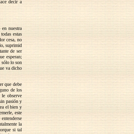
ace decir a
 en nuestra
 todas estas
lor cesa, no
lo, suprimid
tante de ser
que esperan;
 sólo lo son
que va dicho
ter que debe
nguno de los
 le observe
sin pasión y
ea el bien y
emerle, este
e entenderse
ntalmente la
rque si tal