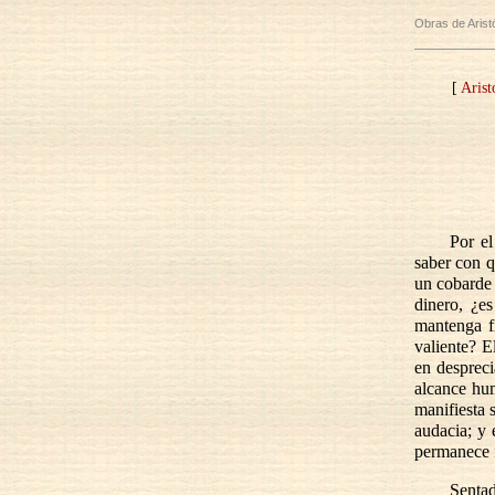
Obras de Arist
[
Arist
Por el
saber con q
un cobarde 
dinero, ¿e
mantenga f
valiente? E
en despreci
alcance hum
manifiesta 
audacia; y 
permanece f
Sentad