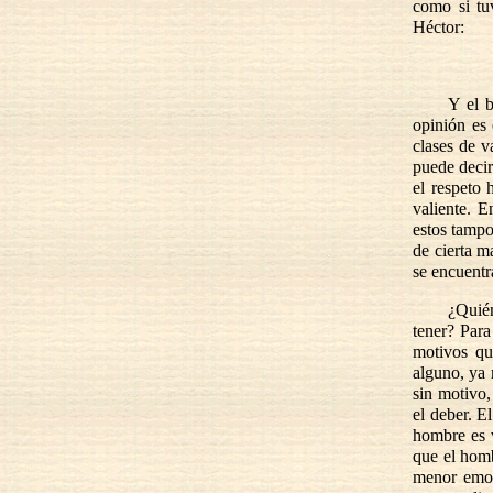
como si tu
Héctor:
Y el b
opinión es 
clases de v
puede decir
el respeto 
valiente. E
estos tampo
de cierta m
se encuentra
¿Quién
tener? Para
motivos qu
alguno, ya 
sin motivo,
el deber. E
hombre es v
que el homb
menor emoc