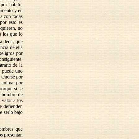
por hábito,
momento y en
ta con todas
por esto es
equieren, no
s los que lo
a decir, que
ncia de ella
peligros por
onsiguiente,
trario de la
r, puede uno
 tenerse por
s anima: por
porque si se
El hombre de
 valor a los
se defienden
e serlo bajo
hombres que
os presentan