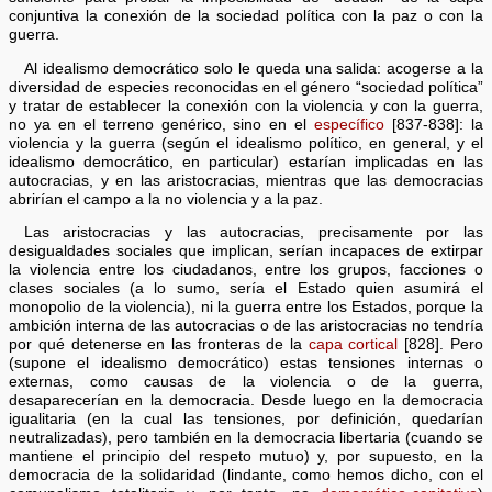
conjuntiva la conexión de la sociedad política con la paz o con la
guerra.
Al idealismo democrático solo le queda una salida: acogerse a la
diversidad de especies reconocidas en el género “sociedad política”
y tratar de establecer la conexión con la violencia y con la guerra,
no ya en el terreno genérico, sino en el
específico
[837-838]: la
violencia y la guerra (según el idealismo político, en general, y el
idealismo democrático, en particular) estarían implicadas en las
autocracias, y en las aristocracias, mientras que las democracias
abrirían el campo a la no violencia y a la paz.
Las aristocracias y las autocracias, precisamente por las
desigualdades sociales que implican, serían incapaces de extirpar
la violencia entre los ciudadanos, entre los grupos, facciones o
clases sociales (a lo sumo, sería el Estado quien asumirá el
monopolio de la violencia), ni la guerra entre los Estados, porque la
ambición interna de las autocracias o de las aristocracias no tendría
por qué detenerse en las fronteras de la
capa cortical
[828]. Pero
(supone el idealismo democrático) estas tensiones internas o
externas, como causas de la violencia o de la guerra,
desaparecerían en la democracia. Desde luego en la democracia
igualitaria (en la cual las tensiones, por definición, quedarían
neutralizadas), pero también en la democracia libertaria (cuando se
mantiene el principio del respeto mutuo) y, por supuesto, en la
democracia de la solidaridad (lindante, como hemos dicho, con el