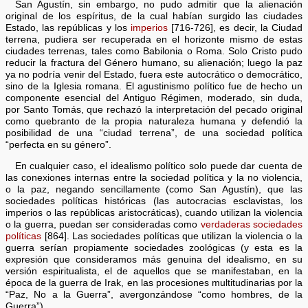
San Agustín, sin embargo, no pudo admitir que la alienación
original de los espíritus, de la cual habían surgido las ciudades
Estado, las repúblicas y los
imperios
[716-726], es decir, la Ciudad
terrena, pudiera ser recuperada en el horizonte mismo de estas
ciudades terrenas, tales como Babilonia o Roma. Solo Cristo pudo
reducir la fractura del Género humano, su alienación; luego la paz
ya no podría venir del Estado, fuera este autocrático o democrático,
sino de la Iglesia romana. El agustinismo político fue de hecho un
componente esencial del Antiguo Régimen, moderado, sin duda,
por Santo Tomás, que rechazó la interpretación del pecado original
como quebranto de la propia naturaleza humana y defendió la
posibilidad de una “ciudad terrena”, de una sociedad política
“perfecta en su género”.
En cualquier caso, el idealismo político solo puede dar cuenta de
las conexiones internas entre la sociedad política y la no violencia,
o la paz, negando sencillamente (como San Agustín), que las
sociedades políticas históricas (las autocracias esclavistas, los
imperios o las repúblicas aristocráticas), cuando utilizan la violencia
o la guerra, puedan ser consideradas como
verdaderas sociedades
políticas
[864]. Las sociedades políticas que utilizan la violencia o la
guerra serían propiamente sociedades zoológicas (y esta es la
expresión que consideramos más genuina del idealismo, en su
versión espiritualista, el de aquellos que se manifestaban, en la
época de la guerra de Irak, en las procesiones multitudinarias por la
“Paz, No a la Guerra”, avergonzándose “como hombres, de la
Guerra”).