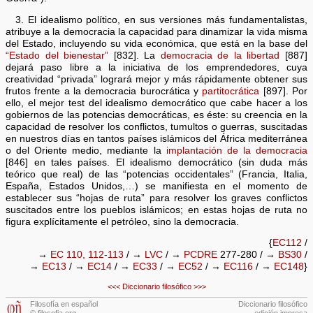
3. El idealismo político, en sus versiones más fundamentalistas,
atribuye a la democracia la capacidad para dinamizar la vida misma
del Estado, incluyendo su vida económica, que está en la base del
“Estado del bienestar”
[832]. La
democracia de la libertad
[887]
dejará paso libre a la iniciativa de los emprendedores, cuya
creatividad “privada” logrará mejor y más rápidamente obtener sus
frutos frente a la democracia burocrática y
partitocrática
[897]. Por
ello, el mejor test del idealismo democrático que cabe hacer a los
gobiernos de las potencias democráticas, es éste: su creencia en la
capacidad de resolver los conflictos, tumultos o guerras, suscitadas
en nuestros días en tantos países islámicos del África mediterránea
o del Oriente medio, mediante la
implantación de la democracia
[846] en tales países. El idealismo democrático (sin duda más
teórico que real) de las “potencias occidentales” (Francia, Italia,
España, Estados Unidos,…) se manifiesta en el momento de
establecer sus “hojas de ruta” para resolver los graves conflictos
suscitados entre los pueblos islámicos; en estas hojas de ruta no
figura explícitamente el petróleo, sino la democracia.
{
EC112
/
→
EC 110, 112-113
/ →
LVC
/ →
PCDRE
277-280 / →
BS30
/
→
EC13
/ →
EC14
/ →
EC33
/ →
EC52
/ →
EC116
/ →
EC148
}
<<<
Diccionario filosófico
>>>
Filosofía en español
Diccionario filosófico
© filosofia.org
edición impresa