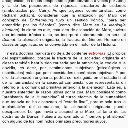
antagónicas, la de los desposeídos (simbolizados a veces por Abel)
y la de los poseedores de riquezas, creadores de ciudades
(simbolizados por Caín). Aunque algunos comentaristas, como
Richard Schacht, consideran que la utilización por Marx del
concepto de
Entfremdung
tuvo un sentido irónico, “para ser
entendido por los filósofos” (como dice Marx en
La ideología
alemana
), lo cierto es que, esta idea de alienación de Marx, tuviera
una intención irónica o no, se incorporó enteramente en serio al
Diamat
: la alienación originaria, la fractura del Género Humano en
clases antagónicas, sería convertida en el motor de la Historia.
Y esta doctrina marxista no deja de contener
estromas
[1] propios
del espiritualismo, porque la fractura de la sociedad originaria en
clases también habría sido causada por la ambición, la codicia o la
envidia, es decir, por sentimientos subjetivos (psicológicos o
espirituales) más que por necesidades económicas objetivas. Y por
ello, la alienación originaria, podría ser extinguida en el estadio final
de la humanidad en la sociedad comunista, que representaría un
retorno a la comunidad primitiva anterior a la alienación. Esta es, a
nuestro entender, la razón última por la cual Marx consideró como
“prehistoria de la Humanidad” al curso efectivo de la humanidad
que todavía no ha alcanzado el “estado final”, porque solo tras la
implantación del comunismo, la alienación originaria puede
desaparecer. Lo que invita a sospechar si Marx, al tanto de las
doctrinas de Darwin, hubiera aproximado al “hombre prehistórico”
con alguno de los homínidos primates precursores suyos.