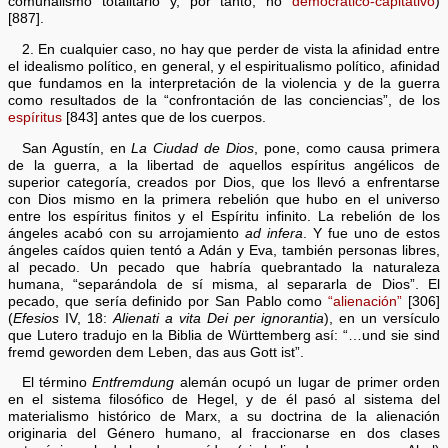
comunalismo totalitario y, por tanto, no
democrático-capitativo
)
[887].
2. En cualquier caso, no hay que perder de vista la afinidad entre
el idealismo político, en general, y el espiritualismo político, afinidad
que fundamos en la interpretación de la violencia y de la guerra
como resultados de la “confrontación de las conciencias”, de los
espíritus
[843] antes que de los cuerpos.
San Agustín, en
La Ciudad de Dios
, pone, como causa primera
de la guerra, a la libertad de aquellos espíritus angélicos de
superior categoría, creados por Dios, que los llevó a enfrentarse
con Dios mismo en la primera rebelión que hubo en el universo
entre los espíritus finitos y el Espíritu infinito. La rebelión de los
ángeles acabó con su arrojamiento
ad infera
. Y fue uno de estos
ángeles caídos quien tentó a Adán y Eva, también personas libres,
al pecado. Un pecado que habría quebrantado la naturaleza
humana, “separándola de sí misma, al separarla de Dios”. El
pecado, que sería definido por San Pablo como
“alienación”
[306]
(
Efesios
IV, 18:
Alienati a vita Dei per ignorantia
), en un versículo
que Lutero tradujo en la Biblia de Württemberg así: “…und sie sind
fremd geworden dem Leben, das aus Gott ist”.
El término
Entfremdung
alemán ocupó un lugar de primer orden
en el sistema filosófico de Hegel, y de él pasó al sistema del
materialismo histórico de Marx, a su doctrina de la alienación
originaria del Género humano, al fraccionarse en dos clases