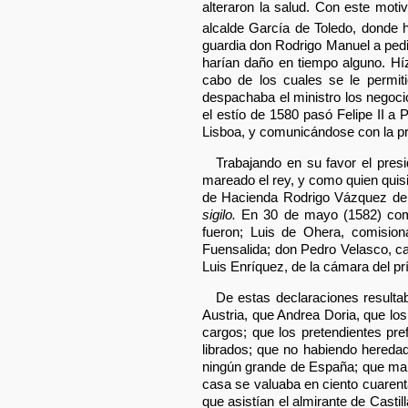
alteraron la salud. Con este motiv
alcalde García de Toledo, donde 
guardia don Rodrigo Manuel a pedir
harían daño en tiempo alguno. Hí
cabo de los cuales se le permiti
despachaba el ministro los negoci
el estío de 1580 pasó Felipe II a
Lisboa, y comunicándose con la pri
Trabajando en su favor el pres
mareado el rey, y como quien quisie
de Hacienda Rodrigo Vázquez de 
sigilo.
En 30 de mayo (1582) comen
fueron; Luis de Ohera, comision
Fuensalida; don Pedro Velasco, ca
Luis Enríquez, de la cámara del pr
De estas declaraciones resulta
Austria, que Andrea Doria, que los
cargos; que los pretendientes pre
librados; que no habiendo hereda
ningún grande de España; que mante
casa se valuaba en ciento cuarent
que asistían el almirante de Casti