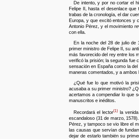
De intento, y por no cortar el h
Felipe II, hasta el desenlace que
trabas de la cronología, el dar cue
Europa, y que excitó entonces y co
Antonio Pérez, y el movimiento r
con ella.
En la noche del 28 de julio de
primer ministro de Felipe II, su a
más favorecido del rey entre los m
verificó la prisión; la segunda fue
sensación en España como la del 
maneras comentados, y a ambos lo
¿Qué fue lo que motivó la pris
acusaba a su primer ministro? ¿Q
acertamos a compendiar lo que 
manuscritos e inéditos.
{1}
Recordará el lector
la venida
escandaloso (31 de marzo, 1578). 
Pérez, y tampoco se vio libre el 
las causas que servían de fundamen
dejar de estarlo también su primer