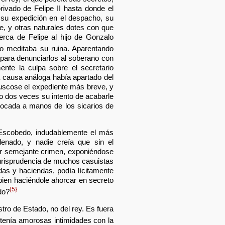
ivado de Felipe II hasta donde el
s, su expedición en el despacho, su
nte, y otras naturales dotes con que
erca de Felipe al hijo de Gonzalo
do meditaba su ruina. Aparentando
s para denunciarlos al soberano con
ente la culpa sobre el secretario
a causa análoga había apartado del
Buscose el expediente más breve, y
o dos veces su intento de acabarle
tocada a manos de los sicarios de
e Escobedo, indudablemente el más
rdenado, y nadie creía que sin el
ar semejante crimen, exponiéndose
jurisprudencia de muchos casuistas
das y haciendas, podía lícitamente
 bien haciéndole ahorcar en secreto
{5}
do?
tro de Estado, no del rey. Es fuera
tenía amorosas intimidades con la