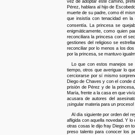
vez de adoptar este camino, prefi
Pérez, hablara al hijo de Escobedo
muerte de su padre, como él mismo
que insistía con tenacidad en la
consentía. La princesa se quej
enigmáticamente, como quien pare
reconciliara la princesa con el s
gestiones del religioso se estrell
reconciliar por lo menos a los dos
por la princesa, se mantuvo igualme
Lo que con estos manejos se p
tiempo, otros que averiguar lo qu
cerciorarse por sí mismo sorprend
Diego de Chaves y con el conde d
prisión de Pérez y de la princesa
María, frente a la casa en que viví
acusara de autores del asesinat
¡singular materia para un proceso!
Al día siguiente por orden del 
afligida con aquella novedad. Y lo
otras cosas le dijo fray Diego en t
preso talento para conocer los pe