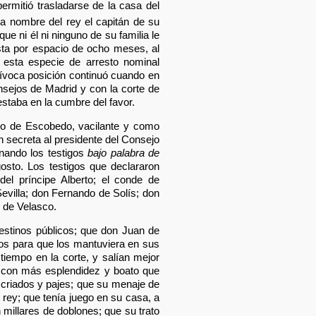
permitió trasladarse de la casa del
ó a nombre del rey el capitán de su
e ni él ni ninguno de su familia le
sta por espacio de ocho meses, al
n esta especie de arresto nominal
uívoca posición continuó cuando en
nsejos de Madrid y con la corte de
staba en la cumbre del favor.
ijo de Escobedo, vacilante y como
ón secreta al presidente del Consejo
nando los testigos
bajo palabra de
sto. Los testigos que declararon
el príncipe Alberto; el conde de
evilla; don Fernando de Solís; don
o de Velasco.
estinos públicos; que don Juan de
ivos para que los mantuviera en sus
tiempo en la corte, y salían mejor
a con más esplendidez y boato que
e criados y pajes; que su menaje de
rey; que tenía juego en su casa, a
 millares de doblones; que su trato