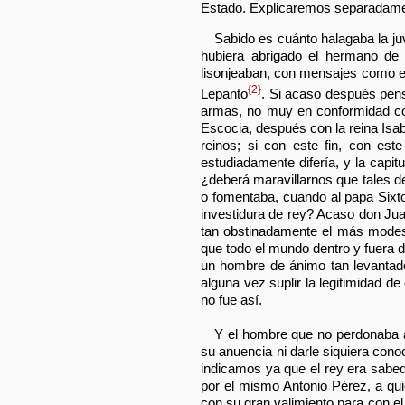
Estado. Explicaremos separadament
Sabido es cuánto halagaba la ju
hubiera abrigado el hermano de 
lisonjeaban, con mensajes como el
{2}
Lepanto
. Si acaso después pensó
armas, no muy en conformidad con
Escocia, después con la reina Isab
reinos; si con este fin, con este
estudiadamente difería, y la capi
¿deberá maravillarnos que tales de
o fomentaba, cuando al papa Sixto
investidura de rey? Acaso don Jua
tan obstinadamente el más mode
que todo el mundo dentro y fuera 
un hombre de ánimo tan levantado
alguna vez suplir la legitimidad de
no fue así.
Y el hombre que no perdonaba 
su anuencia ni darle siquiera cono
indicamos ya que el rey era sabe
por el mismo Antonio Pérez, a qu
con su gran valimiento para con el