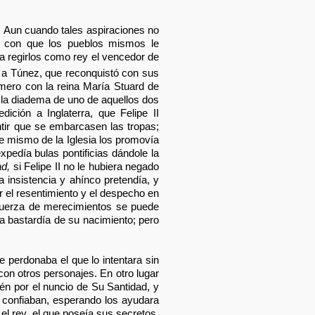
. Aun cuando tales aspiraciones no
os con que los pueblos mismos le
a regirlos como rey el vencedor de
có a Túnez, que reconquistó con sus
mero con la reina María Stuard de
n la diadema de uno de aquellos dos
dición a Inglaterra, que Felipe II
ntir que se embarcasen las tropas;
fe mismo de la Iglesia los promovía
pedía bulas pontificias dándole la
ad,
si Felipe II no le hubiera negado
 insistencia y ahínco pretendía, y
 el resentimiento y el despecho en
 fuerza de merecimientos se puede
 la bastardía de su nacimiento; pero
e perdonaba el que lo intentara sin
con otros personajes. En otro lugar
n por el nuncio de Su Santidad, y
 confiaban, esperando los ayudara
el rey, el que poseía sus secretos,