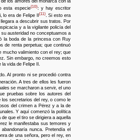
e de los amores del monarca con la
{10}
o esta especie
: y hay escritor
{11}
lo era de Felipe II
. Si esto era
llegara a descubrir sus tratos. Por
icacia y a la vigilante policía del
da su austeridad no conceptuamos a
gló la boda de la princesa con Ruy
 de renta perpetua; que continuó
e mucho valimiento con el rey; que
rez. Sin embargo, no creemos esto
la vida de Felipe II.
. Al pronto ni se procedió contra
eración. A tres de ellos les fueron
ales se marcharon a servir, el uno
que pruebas sobre los autores del
los secretarios del rey, o como le
osos del crimen a Pérez y a la de
bunales. Y aquí comenzó la política
e que el tiro se dirigiera a aquella
érez le manifestaba sus temores y
e abandonaría nunca. Pretendía el
onra de una señora, pero el rey, en