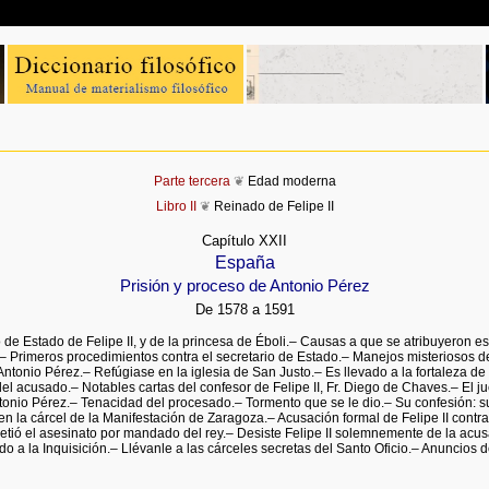
Parte tercera
❦
Edad moderna
Libro II
❦
Reinado de Felipe II
Capítulo XXII
España
Prisión y proceso de Antonio Pérez
De 1578 a 1591
o de Estado de Felipe II, y de la princesa de Éboli.– Causas a que se atribuyeron e
 Primeros procedimientos contra el secretario de Estado.– Manejos misteriosos de
ntonio Pérez.– Refúgiase en la iglesia de San Justo.– Es llevado a la fortaleza d
 del acusado.– Notables cartas del confesor de Felipe II, Fr. Diego de Chaves.– El 
tonio Pérez.– Tenacidad del procesado.– Tormento que se le dio.– Su confesión: 
n la cárcel de la Manifestación de Zaragoza.– Acusación formal de Felipe II contr
metió el asesinato por mandado del rey.– Desiste Felipe II solemnemente de la ac
o a la Inquisición.– Llévanle a las cárceles secretas del Santo Oficio.– Anuncios 