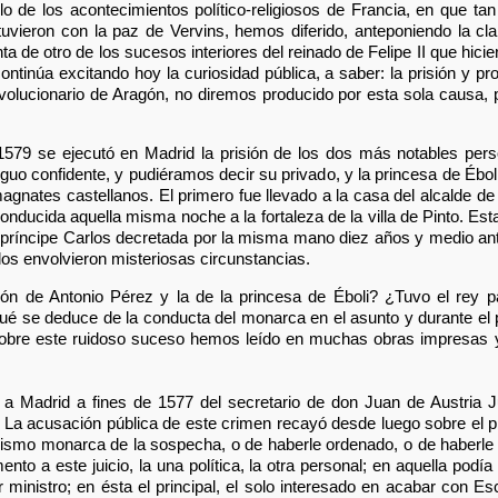
ilo de los acontecimientos político-religiosos de Francia, en que ta
 tuvieron con la paz de Vervins, hemos diferido, anteponiendo la cl
nta de otro de los sucesos interiores del reinado de Felipe II que hi
ntinúa excitando hoy la curiosidad pública, a saber: la prisión y pro
evolucionario de Aragón, no diremos producido por esta sola causa,
 1579 se ejecutó en Madrid la prisión de los dos más notables pers
ntiguo confidente, y pudiéramos decir su privado, y la princesa de Ébo
agnates castellanos. El primero fue llevado a la casa del alcalde d
 conducida aquella misma noche a la fortaleza de la villa de Pinto. Est
príncipe Carlos decretada por la misma mano diez años y medio an
s envolvieron misteriosas circunstancias.
ión de Antonio Pérez y la de la princesa de Éboli? ¿Tuvo el rey pa
ué se deduce de la conducta del monarca en el asunto y durante el
sobre este ruidoso suceso hemos leído en muchas obras impresas
 a Madrid a fines de 1577 del secretario de don Juan de Austria 
La acusación pública de este crimen recayó desde luego sobre el p
mismo monarca de la sospecha, o de haberle ordenado, o de haberle
to a este juicio, la una política, la otra personal; en aquella podía
 ministro; en ésta el principal, el solo interesado en acabar con E