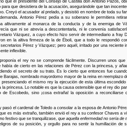
rió que el presidente del Consejo de Castilla don Antonio Pazos, 
 para que desistiera de la acusación, asegurándole que tan inocente
. Creyó el acusador al prelado, y desistió en nombre de toda su fami
 demanda. Antonio Pérez pedía a su soberano le permitiera retirar
aba altivamente al monarca de la conducta y de la enemiga de V
cía que ni se atrevía a descontentarla, ni le convenía satisfac
ecretario Vázquez, a cuyo efecto hizo servir de intermediario a fray
aron en la altiva firmeza de la de Éboli, que a todo le respondió c
 secretarios Pérez y Vázquez; pero aquél, irritado por una reciente 
nte inflexible.
roponía el rey no se comprende fácilmente. Discurren unos que 
e había de cierto en las relaciones de Pérez con la princesa, y aña
iendo el secreto de su trato. Es lo cierto que entonces fue cuand
e Barajas, nombrado mayordomo mayor de la reina en reemplazo de
, presenciando el mismo rey la ejecución de esta última escondido e
a la princesa. Lo notable es que la causa ostensible que el rey dio pa
o de Escobedo, sino ¡cosa extraña! la oposición a reconciliarse 
rey pasó el cardenal de Toledo a consolar a la esposa de Antonio Pér
 que es más extraño, también envió el rey a su confesor Chaves a vis
ono festivo que se tranquilizase,
que aquella enfermedad no sería de 
ligros de su posición, y orgullo para no sentir la humillación de su