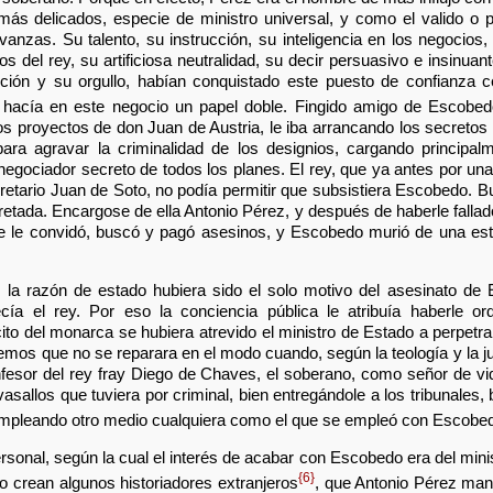
ás delicados, especie de ministro universal, y como el valido o pr
ivanzas. Su talento, su instrucción, su inteligencia en los negocio
os del rey, su artificiosa neutralidad, su decir persuasivo e insinua
ción y su orgullo, habían conquistado este puesto de confianza c
o hacía en este negocio un papel doble. Fingido amigo de Escobe
los proyectos de don Juan de Austria, le iba arrancando los secreto
ara agravar la criminalidad de los designios, cargando principalm
negociador secreto de todos los planes. El rey, que ya antes por un
cretario Juan de Soto, no podía permitir que subsistiera Escobedo. 
tada. Encargose de ella Antonio Pérez, y después de haberle fallad
e le convidó, buscó y pagó asesinos, y Escobedo murió de una es
Si la razón de estado hubiera sido el solo motivo del asesinato d
cía el rey. Por eso la conciencia pública le atribuía haberle o
o del monarca se hubiera atrevido el ministro de Estado a perpetr
emos que no se reparara en el modo cuando, según la teología y la 
onfesor del rey fray Diego de Chaves, el soberano, como señor de vi
sallos que tuviera por criminal, bien entregándole a los tribunales,
empleando otro medio cualquiera como el que se empleó con Escobe
sonal, según la cual el interés de acabar con Escobedo era del minis
{6}
o crean algunos historiadores extranjeros
, que Antonio Pérez man