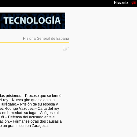
Historia General de España
☞
stas prisiones.– Proceso que se formó
l rey.– Nuevo giro que se da a la
e Turégano.– Prisión de su esposa y
juez Rodrigo Vázquez.– Carta del rey
su enfermedad: su fuga.– Acógese al
a él.– Defensa del acusado ante el
usación.– Fórmanse otras dos causas a
de un gran motín en Zaragoza.