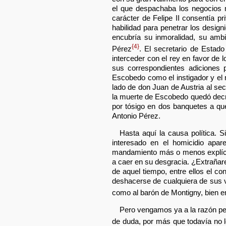
el que despachaba los negocios m
carácter de Felipe II consentía pr
habilidad para penetrar los designi
encubría su inmoralidad, su ambi
{4}
Pérez
. El secretario de Estad
interceder con el rey en favor de 
sus correspondientes adiciones p
Escobedo como el instigador y el 
lado de don Juan de Austria al se
la muerte de Escobedo quedó decre
por tósigo en dos banquetes a qu
Antonio Pérez.
Hasta aquí la causa política. 
interesado en el homicidio apare
mandamiento más o menos explícit
a caer en su desgracia. ¿Extrañar
de aquel tiempo, entre ellos el c
deshacerse de cualquiera de sus va
como al barón de Montigny, bien 
Pero vengamos ya a la razón per
de duda, por más que todavía no l