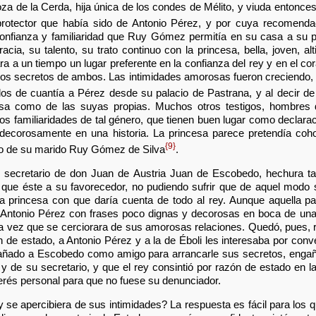
a de la Cerda, hija única de los condes de Mélito, y viuda entonce
protector que había sido de Antonio Pérez, y por cuya recomenda
 confianza y familiaridad que Ruy Gómez permitía en su casa a su 
acia, su talento, su trato continuo con la princesa, bella, joven, al
 a un tiempo un lugar preferente en la confianza del rey y en el co
los secretos de ambos. Las intimidades amorosas fueron creciendo,
los de cuantía a Pérez desde su palacio de Pastrana, y al decir de 
esa como de las suyas propias. Muchos otros testigos, hombres 
 dos familiaridades de tal género, que tienen buen lugar como declar
ecorosamente en una historia. La princesa parece pretendía cohon
{9}
ijo de su marido Ruy Gómez de Silva
.
l secretario de don Juan de Austria Juan de Escobedo, hechura ta
que éste a su favorecedor, no pudiendo sufrir que de aquel modo
a princesa con que daría cuenta de todo al rey. Aunque aquella p
 a Antonio Pérez con frases poco dignas y decorosas en boca de u
na vez que se cerciorara de sus amorosas relaciones. Quedó, pues, 
 de estado, a Antonio Pérez y a la de Éboli les interesaba por con
ñado a Escobedo como amigo para arrancarle sus secretos, engañó
y de su secretario, y que el rey consintió por razón de estado en l
terés personal para que no fuese su denunciador.
 se apercibiera de sus intimidades? La respuesta es fácil para los q