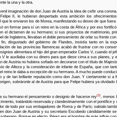
e la una y la otra.
venil imaginación de don Juan de Austria la idea de ceñir una corona
Felipe II, le hubieran despertado esta ambición los ofrecimient
 que le enviaron los de Morea, manifestando su deseo de que fuera 
 en formar para sí un reino en la costa de África y por eso fortifi
 el dictamen de su hermano; si sus proyectos de matrimonio, pri
el de Inglaterra, llevaban el doble pensamiento de orlar su frente co
 fin, disgustado del gobierno de Flandes, insistía tanto en la expe
tulación de las provincias flamencas acabó de frustrar con no conse
signios alimentara el hijo del gran emperador Carlos V, cuando el je
 V le auxiliaba con su dinero para que diese cima a sus planes, y ex
n de Austria no hubiera soñado en decorarse con el título de
Majest
sto de
Alteza
y la consideración de infante de España, que con tanta
del reino le daba a excepción de su hermano. A mucho puede conducir
 y de tan brillante reputación como don Juan. Y ciertamente si a
 origen, sobráronle al de Austria para que Felipe hubiera ya olvidado
{3}
a su hermano el pensamiento o designio de hacerse rey
, menos l
cimiento, tratándolo reservada y clandestinamente con el pontífice y 
dor de todo por sus embajadores de Roma y de París; sabíalo tambié
ien don Juan de Austria y su secretario Escobedo cándidamente se
 soberano. Porque en efecto, Pérez era el hombre de más influjo con 