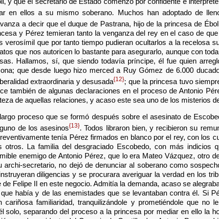
, y que el secretario de Estado comenzó por confidente e intérpret
tar en ellos a su mismo soberano. Muchos han adoptado de llen
nza a decir que el duque de Pastrana, hijo de la princesa de Éboli, 
incesa y Pérez temieran tanto la venganza del rey en el caso de que 
 verosímil que por tanto tiempo pudieran ocultarlos a la recelosa susp
atos que nos autoricen lo bastante para asegurarlo, aunque con to
sas. Hallamos, sí, que siendo todavía príncipe, él fue quien arre
rsona; que desde luego hizo merced a Ruy Gómez de 6.000 ducados
{12}
beralidad extraordinaria y desusada
; que la princesa tuvo siempr
uce también de algunas declaraciones en el proceso de Antonio Pé
teza de aquellas relaciones, y acaso este sea uno de los misterios de 
largo proceso que se formó después sobre el asesinato de Escobedo
{13}
nguno de los asesinos
. Todos libraron bien, y recibieron su remun
eventivamente tenía Pérez firmados en blanco por el rey, con los cu
os otros. La familia del desgraciado Escobedo, con más indicios 
mible enemigo de Antonio Pérez, que lo era Mateo Vázquez, otro de 
su archi-secretario, no dejó de denunciar al soberano como sospech
nstruyeran diligencias y se procurara averiguar la verdad en los tri
le de Felipe II en este negocio. Admitía la demanda, acaso se alegraba d
o que había y de las enemistades que se levantaban contra él. Si P
n cariñosa familiaridad, tranquilizándole y prometiéndole que no l
l solo, separando del proceso a la princesa por mediar en ello la h