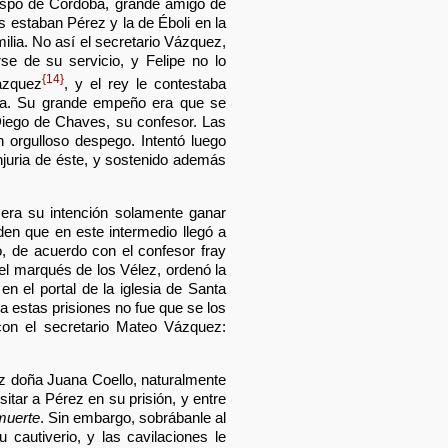
obispo de Córdoba, grande amigo de
s estaban Pérez y la de Éboli en la
lia. No así el secretario Vázquez,
se de su servicio, y Felipe no lo
{14}
ázquez
, y el rey le contestaba
erla. Su grande empeño era que se
 Diego de Chaves, su confesor. Las
on orgulloso despego. Intentó luego
injuria de éste, y sostenido además
era su intención solamente ganar
den que en este intermedio llegó a
o, de acuerdo con el confesor fray
l marqués de los Vélez, ordenó la
n el portal de la iglesia de Santa
ra estas prisiones no fue que se los
con el secretario Mateo Vázquez:
ez doña Juana Coello, naturalmente
itar a Pérez en su prisión, y entre
muerte
. Sin embargo, sobrábanle al
 cautiverio, y las cavilaciones le