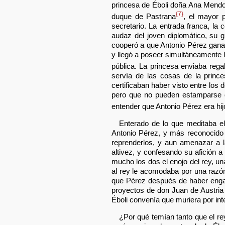
princesa de Éboli doña Ana Mendoz
{7}
duque de Pastrana
, el mayor 
secretario. La entrada franca, la
audaz del joven diplomático, su gr
cooperó a que Antonio Pérez ganara
y llegó a poseer simultáneamente 
pública. La princesa enviaba rega
servía de las cosas de la princ
certificaban haber visto entre los
pero que no pueden estamparse d
entender que Antonio Pérez era h
Enterado de lo que meditaba e
Antonio Pérez, y más reconocido 
reprenderlos, y aun amenazar a l
altivez, y confesando su afición
mucho los dos el enojo del rey, u
al rey le acomodaba por una razón
que Pérez después de haber enga
proyectos de don Juan de Austria 
Éboli convenía que muriera por in
¿Por qué temían tanto que el rey