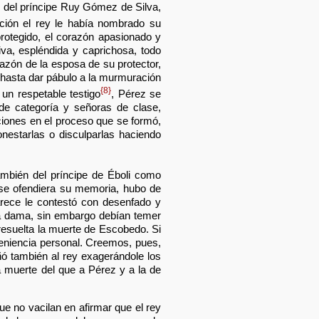
s del príncipe Ruy Gómez de Silva,
ción el rey le había nombrado su
protegido, el corazón apasionado y
tiva, espléndida y caprichosa, todo
razón de la esposa de su protector,
 hasta dar pábulo a la murmuración
{8}
un respetable testigo
, Pérez se
de categoría y señoras de clase,
aciones en el proceso que se formó,
estarlas o disculparlas haciendo
mbién del príncipe de Éboli como
 se ofendiera su memoria, hubo de
arece le contestó con desenfado y
na dama, sin embargo debían temer
resuelta la muerte de Escobedo. Si
veniencia personal. Creemos, pues,
 también al rey exagerándole los
a muerte del que a Pérez y a la de
ue no vacilan en afirmar que el rey