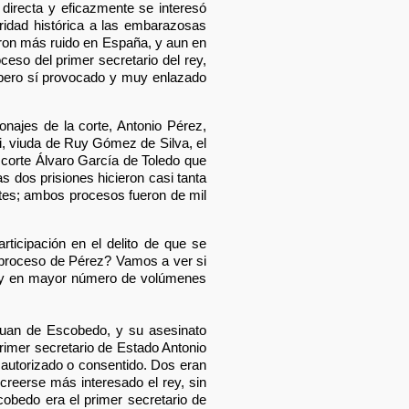
n directa y eficazmente se interesó
aridad histórica a las embarazosas
cieron más ruido en España, y aun en
ceso del primer secretario del rey,
 pero sí provocado y muy enlazado
onajes de la corte, Antonio Pérez,
li, viuda de Ruy Gómez de Silva, el
e corte Álvaro García de Toledo que
as dos prisiones hicieron casi tanta
tes; ambos procesos fueron de mil
rticipación en el delito de que se
 proceso de Pérez? Vamos a ver si
 y en mayor número de volúmenes
Juan de Escobedo, y su asesinato
rimer secretario de Estado Antonio
 autorizado o consentido. Dos eran
 creerse más interesado el rey, sin
scobedo era el primer secretario de