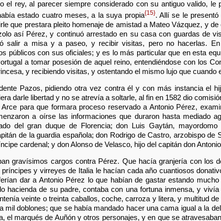
o el rey, al parecer siempre considerado con su antiguo valido, le 
{15}
había estado cuatro meses, a la suya propia
. Allí se le present
le que prestara pleito homenaje de amistad a Mateo Vázquez, y de qu
zolo así Pérez, y continuó arrestado en su casa con guardas de vi
ó salir a misa y a paseo, y recibir visitas, pero no hacerlas. E
os públicos con sus oficiales; y es lo más particular que en esta eq
 Portugal a tomar posesión de aquel reino, entendiéndose con los Co
ncesa, y recibiendo visitas, y ostentando el mismo lujo que cuando e
idente Pazos, pidiendo otra vez contra él y con más instancia el h
ra darle libertad y no se atrevía a soltarle, al fin en 1582 dio comisi
Arce para que formara proceso reservado a Antonio Pérez, exami
zaron a oírse las informaciones que duraron hasta mediado ago
ado del gran duque de Florencia; don Luis Gaytán, mayordomo d
pitán de la guardia española; don Rodrigo de Castro, arzobispo de S
íncipe cardenal; y don Alonso de Velasco, hijo del capitán don Antoni
ban gravísimos cargos contra Pérez. Que hacía granjería con los d
 príncipes y virreyes de Italia le hacían cada año cuantiosos donat
ferían dar a Antonio Pérez lo que habían de gastar estando mucho 
do hacienda de su padre, contaba con una fortuna inmensa, y viví
nía veinte o treinta caballos, coche, carroza y litera, y multitud d
a mil doblones; que se había mandado hacer una cama igual a la del 
lla, el marqués de Auñón y otros personajes, y en que se atravesaban