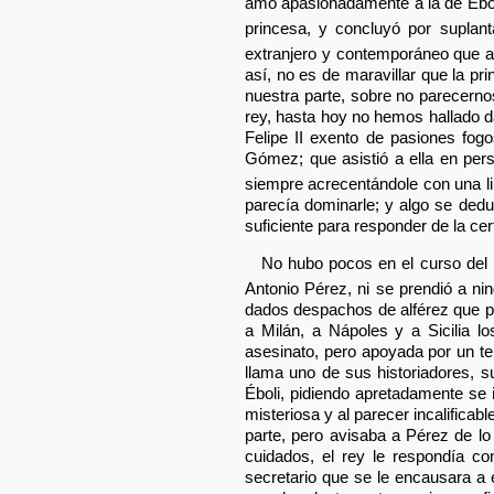
amó apasionadamente a la de Éboli
princesa, y concluyó por suplan
extranjero y contemporáneo que ava
así, no es de maravillar que la pr
nuestra parte, sobre no parecernos
rey, hasta hoy no hemos hallado d
Felipe II exento de pasiones fogo
Gómez; que asistió a ella en pe
siempre acrecentándole con una li
parecía dominarle; y algo se ded
suficiente para responder de la cer
No hubo pocos en el curso del 
Antonio Pérez, ni se prendió a ni
dados despachos de alférez que pr
a Milán, a Nápoles y a Sicilia l
asesinato, pero apoyada por un te
llama uno de sus historiadores, 
Éboli, pidiendo apretadamente se i
misteriosa y al parecer incalificab
parte, pero avisaba a Pérez de l
cuidados, el rey le respondía co
secretario que se le encausara a é