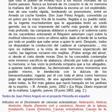
que todo el pueblo de Arnedo hizo a los restos mortales de su
ilustre paisano. Nunca se borrará de mi corazón ni de mi memoria
la mañana del 5 de junio. Alumbraba la escena un sol espléndido;
tras de una vuelta rápida, bordeando un promontorio, entré en
Arnedo un coche fúnebre. Don Juan Pérez Angulo, convertido ya
en polvo por la mano fría de la muerte, llegaba a su pueblo natal;
de la ingente muchedumbre que le aguardaba brotó un sordo
gemido; era la voz imponente del cariño más grande y del dolor
más profundo; las campanas doblaron a muerto y el solemne canto
de los sacerdotes entonando el
Réquiem aeternam
cayó sobre la
multitud silenciosa como un último adiós dado al borde de la tumba
por todo un pueblo que sabe amar a quien le amó. Después, todos
se disputaban la conducción del cadáver al camposanto...; mis
ojos se nublaron; a la vista de este hermoso espectáculo del
cariño, las lágrimas rociaron mis mejillas. ¡Pobre amigo del alma!;
si desde el cielo donde moras Dios te ha concedido contemplar
este inmenso sacrificio de alabanza, ofrecido por todo un pueblo a
tu memoria; si has visto la profunda simpatía que a tus allegados,
a quienes tanto adorabas, ha demostrado en estos momentos ese
pueblo mismo, le bendecirás con la dulzura de los
bienaventurados; rogarás por él con toda el alma como hermoso
pago de agradecimiento, de ese agradecimiento noble que fue,
sobre todas, la flor más galana que nació tranquila en los jardines
de tu espíritu. – B.
Arnedo, junio, 1902
.» (
La Rioja. Diario imparcial
de la mañana,
Logroño, jueves 19 junio 1902, pág. 2.)
Textos de Juan Pérez Angulo en el proyecto Filosofía en español
Artículos en el
Diccionario de ciencias eclesiásticas
:
Abdicación
,
Abdicar
,
Abolición
,
Aborto
(Derecho civil y canónico)
,
Abusos
de la Iglesia
,
Aceptación
,
Causa (Derecho)
,
Causas eclesiásticas
,
Causas de fe
,