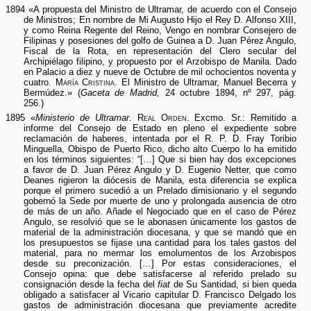
1894 «A propuesta del Ministro de Ultramar, de acuerdo con el Consejo
de Ministros; En nombre de Mi Augusto Hijo el Rey D. Alfonso XIII,
y como Reina Regente del Reino, Vengo en nombrar Consejero de
Filipinas y posesiones del golfo de Guinea a D. Juan Pérez Angulo,
Fiscal de la Rota, en representación del Clero secular del
Archipiélago filipino, y propuesto por el Arzobispo de Manila. Dado
en Palacio a diez y nueve de Octubre de mil ochocientos noventa y
cuatro.
María Cristina
. El Ministro de Ultramar, Manuel Becerra y
Bermúdez.» (
Gaceta de Madrid,
24 octubre 1894, nº 297, pág.
256.)
1895 «
Ministerio de Ultramar.
Real Orden
. Excmo. Sr.: Remitido a
informe del Consejo de Estado en pleno el expediente sobre
reclamación de haberes, intentada por el R. P. D. Fray Toribio
Minguella, Obispo de Puerto Rico, dicho alto Cuerpo lo ha emitido
en los términos siguientes: “[…] Que si bien hay dos excepciones
a favor de D. Juan Pérez Angulo y D. Eugenio Netter, que como
Deanes rigieron la diócesis de Manila, esta diferencia se explica
porque el primero sucedió a un Prelado dimisionario y el segundo
gobernó la Sede por muerte de uno y prolongada ausencia de otro
de más de un año. Añade el Negociado que en el caso de Pérez
Angulo, se resolvió que se le abonasen únicamente los gastos de
material de la administración diocesana, y que se mandó que en
los presupuestos se fijase una cantidad para los tales gastos del
material, para no mermar los emolumentos de los Arzobispos
desde su preconización. […] Por estas consideraciones, el
Consejo opina: que debe satisfacerse al referido prelado su
consignación desde la fecha del
fiat
de Su Santidad, si bien queda
obligado a satisfacer al Vicario capitular D. Francisco Delgado los
gastos de administración diocesana que previamente acredite