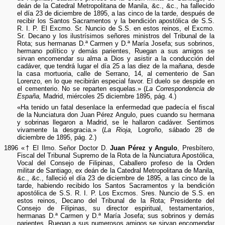
deán de la Catedral Metropolitana de Manila, &c., &c., ha fallecido
el día 23 de diciembre de 1895, a las cinco de la tarde, después de
recibir los Santos Sacramentos y la bendición apostólica de S.S.
R. I. P. El Excmo. Sr. Nuncio de S.S. en estos reinos, el Excmo.
Sr. Decano y los ilustrísimos señores ministros del Tribunal de la
Rota; sus hermanas D.ª Carmen y D.ª María Josefa; sus sobrinos,
hermano político y demás parientes, Ruegan a sus amigos se
sirvan encomendar su alma a Dios y asistir a la conducción del
cadáver, que tendrá lugar el día 25 a las diez de la mañana, desde
la casa mortuoria, calle de Serrano, 14, al cementerio de San
Lorenzo, en lo que recibirán especial favor. El duelo se despide en
el cementerio. No se reparten esquelas.» (
La Correspondencia de
España,
Madrid, miércoles 25 diciembre 1895, pág. 4.)
«Ha tenido un fatal desenlace la enfermedad que padecía el fiscal
de la Nunciatura don Juan Pérez Angulo, pues cuando su hermana
y sobrinas llegaron a Madrid, se le hallaron cadáver. Sentimos
vivamente la desgracia.» (
La Rioja,
Logroño, sábado 28 de
diciembre de 1895, pág. 2.)
1896 «† El Ilmo. Señor Doctor D.
Juan Pérez y Angulo
, Presbítero,
Fiscal del Tribunal Supremo de la Rota de la Nunciatura Apostólica,
Vocal del Consejo de Filipinas, Caballero profeso de la Orden
militar de Santiago, ex deán de la Catedral Metropolitana de Manila,
&c., &c., falleció el día 23 de diciembre de 1895, a las cinco de la
tarde, habiendo recibido los Santos Sacramentos y la bendición
apostólica de S.S. R. I. P. Los Excmos. Sres. Nuncio de S.S. en
estos reinos, Decano del Tribunal de la Rota; Presidente del
Consejo de Filipinas, su director espiritual, testamentarios,
hermanas D.ª Carmen y D.ª María Josefa; sus sobrinos y demás
parientes, Ruegan a sus numerosos amigos se sirvan encomendar