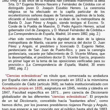
1882 «Hoy a las once de la mañana han contraido matrimonio la bella
Srta. D.ª Eugenia Moreno Navarro y Fernández de Córdoba con el
distinguido joven D. Joaquín Eusebio Herrero. La ceremonia
religiosa se ha efectuado en la capilla particular de los
excelentísimos señores duques de Tamames, padrinos de la boda;
oficiando el ilustrado sacerdote y ex-deán de la metropolitana de
Manila D. Juan Pérez y Angulo, siendo testigos el Excmo. Sr.
Conde de la Puebla de Maestre, D. Pedro Agustín Herrero, actual
gobernador civil de Zaragoza, y D. Manuel Fernández de Córdoba.»
(
La Correspondencia de España,
Madrid, 14 enero 1882, pág. 2.)
«Han sido nombrados: Para la dignidad de deán de la iglesia
metropolitana de Manila, vacante por renuncia del doctor D. Juan
Pérez y Angulo, el presbítero y licenciado D. Eugenio Netter,
penitenciario de San Juan de Puerto-Rico, y para la canongía
penitenciaria, vacante por fallecimiento de D. Vicente Miñana, que
la desempeñaba, el presbítero doctor D. Vicente García, propuesto
en primer lugar en la terna de las oposiciones verificadas para su
provisión.» (
La Correspondencia de España,
Madrid, 30 enero
1882, pág. 2.)
“
Ciencias eclesiásticas
” es rótulo que, comenzada su andadura
por España cien años antes e incorporado en 1812 a la mismísima
Constitución de Cádiz (artículo 368), se había institucionalizado con
Academia propia en 1835
, asignatura en 1845, revista y cátedra en
1847, Facultad específica en 1871... pero carecía de
Diccionario
globalizador de las diferentes “
ciencias eclesiásticas
”. El proyecto
de un tal
Diccionario
, concebido hacía “bastantes años”, como
hemos dicho, por los jovenes presbíteros riojanos Perujo y Angulo,
tuvo que esperar a ser conocido por el público hasta abril de 1883,