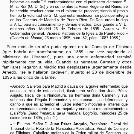
haberse causado.” Y conformándose con el preinserto dictamen
S.
M. el Rey (Q. D. G.)
y en su nombre la
Reina
Regente del Reino, se
ha servido resolver como en el mismo se propone; siendo al propio
tiempo la voluntad de
S. M.
que esta resolución se publique íntegra
en las Gacetas de Madrid y de Puerto Rico. De Real orden lo digo
a V. E. para su conocimiento y demás efectos. Dios guarde a V. E.
muchos años. Madrid 26 de Febrero de 1895.
Abarzuza
. Sr.
Gobernador general, Vicereal Patrono de la Iglesia de Puerto Rico.»
(
Gaceta de Madrid,
23 marzo 1895, núm. 82, págs. 1087-1088.)
Poco más de un año pudo ejercer en tal Consejo de Filipinas
(que habría de transformarse en 1889, una vez suprimido el
Ministerio de Ultramar), pues una grave enfermedad terminó
rápidamente con su vida. Cuando su hermana Carmen y otros
familiares llegaron a Madrid tras desplazarse urgentemente desde
Arnedo, “se le hallaron cadáver”, muerto el 23 de diciembre de
1895 a las cinco de la tarde.
«
Arnedo.
Salieron para Madrid a causa de la grave enfermedad que
aqueja al hijo de esta ciudad, ilustrísimo señor don Juan Pérez
Angulo, fiscal de la Nunciatura, su hermana doña Carmen y sus
sobrinos don Régulo Fernández y su esposa. Las deferencias y
cariño a que es acreedor el ilustre enfermo motivan el interés que
este vecindario siente por su mejoría y completo restablecimiento.»
(
La Rioja. Diario imparcial de la mañana,
Logroño, miércoles 25 de
diciembre de 1895, pág. 1.)
«† El Ilmo. Señor D.
Juan Pérez Angulo
, Presbítero, Fiscal del
Tribunal de la Rota de la Nunciatura Apostólica, Vocal de Consejo
de Filipinas, Caballero profeso de la Orden militar de Santiago, ex