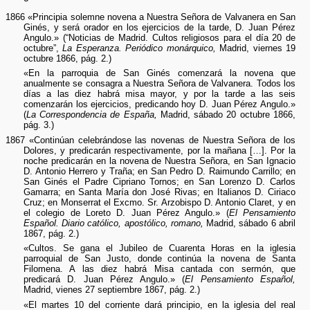
1866 «Principia solemne novena a Nuestra Señora de Valvanera en San
Ginés, y será orador en los ejercicios de la tarde, D. Juan Pérez
Angulo.» (“Noticias de Madrid. Cultos religiosos para el día 20 de
octubre”,
La Esperanza. Periódico monárquico,
Madrid, viernes 19
octubre 1866, pág. 2.)
«En la parroquia de San Ginés comenzará la novena que
anualmente se consagra a Nuestra Señora de Valvanera. Todos los
días a las diez habrá misa mayor, y por la tarde a las seis
comenzarán los ejercicios, predicando hoy D. Juan Pérez Angulo.»
(
La Correspondencia de España,
Madrid, sábado 20 octubre 1866,
pág. 3.)
1867 «Continúan celebrándose las novenas de Nuestra Señora de los
Dolores, y predicarán respectivamente, por la mañana […]. Por la
noche predicarán en la novena de Nuestra Señora, en San Ignacio
D. Antonio Herrero y Traña; en San Pedro D. Raimundo Carrillo; en
San Ginés el Padre Cipriano Tornos; en San Lorenzo D. Carlos
Gamarra; en Santa María don José Rivas; en Italianos D. Ciriaco
Cruz; en Monserrat el Excmo. Sr. Arzobispo D. Antonio Claret, y en
el colegio de Loreto D. Juan Pérez Angulo.» (
El Pensamiento
Español. Diario católico, apostólico, romano,
Madrid, sábado 6 abril
1867, pág. 2.)
«Cultos. Se gana el Jubileo de Cuarenta Horas en la iglesia
parroquial de San Justo, donde continúa la novena de Santa
Filomena. A las diez habrá Misa cantada con sermón, que
predicará D. Juan Pérez Angulo.» (
El Pensamiento Español,
Madrid, vienes 27 septiembre 1867, pág. 2.)
«El martes 10 del corriente dará principio, en la iglesia del real