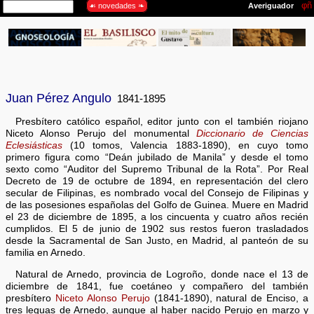
Juan Pérez Angulo
1841-1895
Presbítero católico español, editor junto con el también riojano
Niceto Alonso Perujo del monumental
Diccionario de Ciencias
Eclesiásticas
(10 tomos, Valencia 1883-1890), en cuyo tomo
primero figura como “Deán jubilado de Manila” y desde el tomo
sexto como “Auditor del Supremo Tribunal de la Rota”. Por Real
Decreto de 19 de octubre de 1894, en representación del clero
secular de Filipinas, es nombrado vocal del Consejo de Filipinas y
de las posesiones españolas del Golfo de Guinea. Muere en Madrid
el 23 de diciembre de 1895, a los cincuenta y cuatro años recién
cumplidos. El 5 de junio de 1902 sus restos fueron trasladados
desde la Sacramental de San Justo, en Madrid, al panteón de su
familia en Arnedo.
Natural de Arnedo, provincia de Logroño, donde nace el 13 de
diciembre de 1841, fue coetáneo y compañero del también
presbítero
Niceto Alonso Perujo
(1841-1890), natural de Enciso, a
tres leguas de Arnedo, aunque al haber nacido Perujo en marzo y