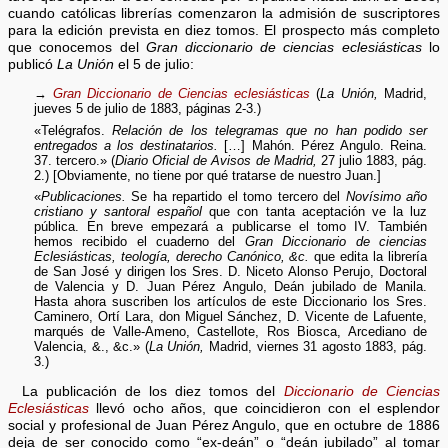
cuando católicas librerías comenzaron la admisión de suscriptores
para la edición prevista en diez tomos. El prospecto más completo
que conocemos del
Gran diccionario de ciencias eclesiásticas
lo
publicó
La Unión
el 5 de julio:
→
Gran Diccionario de Ciencias eclesiásticas
(
La Unión,
Madrid,
jueves 5 de julio de 1883, páginas 2-3.)
«Telégrafos.
Relación de los telegramas que no han podido ser
entregados a los destinatarios.
[…] Mahón. Pérez Angulo. Reina.
37. tercero.» (
Diario Oficial de Avisos de Madrid,
27 julio 1883, pág.
2.) [Obviamente, no tiene por qué tratarse de nuestro Juan.]
«
Publicaciones.
Se ha repartido el tomo tercero del
Novísimo año
cristiano y santoral español
que con tanta aceptación ve la luz
pública. En breve empezará a publicarse el tomo IV. También
hemos recibido el cuaderno del
Gran Diccionario de ciencias
Eclesiásticas, teología, derecho Canónico, &c.
que edita la librería
de San José y dirigen los Sres. D. Niceto Alonso Perujo, Doctoral
de Valencia y D. Juan Pérez Angulo, Deán jubilado de Manila.
Hasta ahora suscriben los artículos de este Diccionario los Sres.
Caminero, Ortí Lara, don Miguel Sánchez, D. Vicente de Lafuente,
marqués de Valle-Ameno, Castellote, Ros Biosca, Arcediano de
Valencia, &., &c.» (
La Unión,
Madrid, viernes 31 agosto 1883, pág.
3.)
La publicación de los diez tomos del
Diccionario de Ciencias
Eclesiásticas
llevó ocho años, que coincidieron con el esplendor
social y profesional de Juan Pérez Angulo, que en octubre de 1886
deja de ser conocido como “ex-deán” o “deán jubilado” al tomar