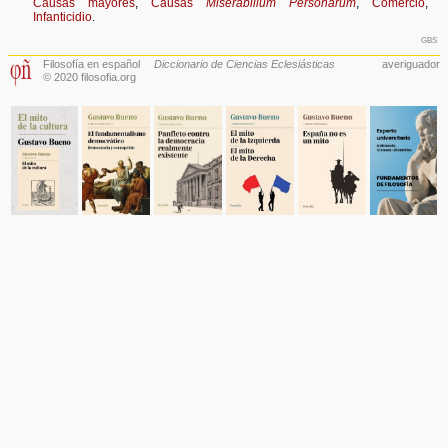
Causas mayores
,
Causas
Miserabilium Personarum
,
Comercio
,
Infanticidio
.
gbs
Filosofía en español
Diccionario de Ciencias Eclesiásticas
averiguador
© 2020 filosofia.org