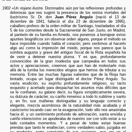
1902 «
Un riojano ilustre.
Dominados aún por las reflexiones profundas y
dolorosas que nos sugirió la presencia de los restos mortales del
ilustrísimo Sr. Dr. don
Juan Pérez Angulo
(nació el 13 de
diciembre de 1841; falleció el día 23 de diciembre de 1895),
caballero profeso de la orden militar de Santiago, trasladados el día
5 de los corrientes desde la Sacramental de San Justo, en Madrid,
al panteón de su familia en Arnedo, nos ponemos a borrajear estos
apuntes biográficos sin observar orden alguno, porque el método se
hace imposible cuando habla el corazón; pero sentimos al hacerlo
algo así como la impresión del miedo, porque nos parece que la
sombra augusta y grave del antiguo fiscal de la Rota española ha
de venir a detener nuestra pluma. Y es que, profundamente
convencidos de la gran modestia que campeaba en todos sus
actos y apreciaciones, creemos que aun han de molestarle más
allá de la tumba los merecidos elogios que hemos de tributar a su
memoria. Entre las muchas figuras salientes que de la Rioja han
brotado, ocupa un lugar distinguido el doctor Pérez Angulo. Su
vasta erudición, su espíritu profundamente religioso, su tacto
exquisito y acertado para despachar los asuntos más difíciles que
se le confiaran, su galano decir, su figura simpáticamente severa,
su dulzura de carácter, su cariño inmenso a todo lo sublime y santo
y, en fin, sus mañeras distinguidas y su lenguaje correcto y
elegante, mezcla asombrosa de la naturalidad más acabada y el
casticismo tocando casi en la exageración, todo ello nos arrastraba
hacia él, y un sentimiento profundo de admiración, santa envidia y
cariño intensísimo se apoderaba de nuestro ser con sólo estar a su
lado contados momentos. Y a pesar de todas estas buenas
prendas que tanto le enaltecían, como verdadero sabio, juzgaba en
su modestia, norte constante de sus acciones, que era en el