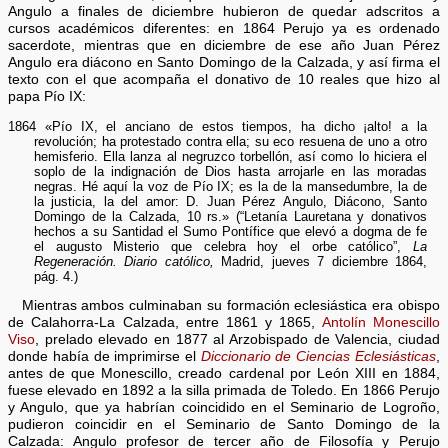
Angulo a finales de diciembre hubieron de quedar adscritos a
cursos académicos diferentes: en 1864 Perujo ya es ordenado
sacerdote, mientras que en diciembre de ese año Juan Pérez
Angulo era diácono en Santo Domingo de la Calzada, y así firma el
texto con el que acompaña el donativo de 10 reales que hizo al
papa Pío IX:
1864 «Pío IX, el anciano de estos tiempos, ha dicho ¡alto! a la
revolución; ha protestado contra ella; su eco resuena de uno a otro
hemisferio. Ella lanza al negruzco torbellón, así como lo hiciera el
soplo de la indignación de Dios hasta arrojarle en las moradas
negras. Hé aquí la voz de Pío IX; es la de la mansedumbre, la de
la justicia, la del amor: D. Juan Pérez Angulo, Diácono, Santo
Domingo de la Calzada, 10 rs.» (“Letanía Lauretana y donativos
hechos a su Santidad el Sumo Pontífice que elevó a dogma de fe
el augusto Misterio que celebra hoy el orbe católico”,
La
Regeneración. Diario católico,
Madrid, jueves 7 diciembre 1864,
pág. 4.)
Mientras ambos culminaban su formación eclesiástica era obispo
de Calahorra-La Calzada, entre 1861 y 1865,
Antolín Monescillo
Viso
, prelado elevado en 1877 al Arzobispado de Valencia, ciudad
donde había de imprimirse el
Diccionario de Ciencias Eclesiásticas
,
antes de que Monescillo, creado cardenal por León XIII en 1884,
fuese elevado en 1892 a la silla primada de Toledo. En 1866 Perujo
y Angulo, que ya habrían coincidido en el Seminario de Logroño,
pudieron coincidir en el Seminario de Santo Domingo de la
Calzada: Angulo profesor de tercer año de Filosofía y Perujo