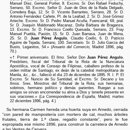
Manuel Díez, General Porlier, 8. Excmo. Sr. Don Rafael Feduchy,
Serrano, 50. Excmo. Señor D. Juan de Dios de la Rada Delgado,
Corredera Baja, 12. Sr. D. Vicente Barrantes, Serrano, 28. Sr. D.
Antonio Fernández Cañete, Pl. de la Lealtad, 2. Sr. D. José Gómez
Arteche. Excmo. Sr. D. Pedro Manuel Acuña, Fuencarral, 69, pral.
Sr. D. Joaquín Maldonado Macanaz, Doña Bárbara de Braganza,
13. Excmo. Sr. D. Francisco Coello Quesada, Serrano, 23. Fray
Manuel Puebla, Pasión, 15. Sr. D. Juan Barrasa, Juan de Mena,
25. Sr. D.
Juan Pérez Ángulo
, Claudio Coello, 6. D. Patricio
Aguirre de Tejada, Serrano, 100.
Secretario.
Sr. D. Julio García del
Busto, Leganitos, 54.» (
Anuario del Comercio,
Madrid 1896, pág.
70.)
«† Primer aniversario. El Ilmo. Señor Don
Juan Pérez Angulo
,
Presbítero, fiscal del Tribunal de la Rota de la Nunciatura
Apostólica, vocal de Consejo de Filipinas, caballero profeso de la
orden militar de Santiago, ex deán de la catedral metropolitana de
Manila, &c., &c., falleció el día 23 de diciembre de 1895. R. I. P. El
Excmo. Sr. Nuncio de Su Santidad, el Excmo. Sr. Decano y los
Ilmos. Sres. Ministros del Tribunal de la Rota; sus hermanas,
sobrinos, hermano político y demás parientes. Ruegan a sus
amigos se sirvan encomendar su alma a Dios y tenerle presente en
sus oraciones.» (
La Correspondencia de España,
Madrid, martes
22 diciembre 1896, pág. 4.)
Su hermana Carmen hereda una huerta suya en Arnedo, cerrada
“con pared de mampostería con mortero de cal, muchos árboles
frutales, tierra de 1.ª clase, regadío constante”, pero le fue
expropiada ese mismo 1896, para construir la carretera de Arnedo
a las Ventas de Cervera.