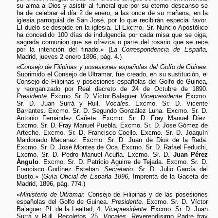
su alma a Dios y asistir al funeral que por su eterno descanso se
ha de celebrar el día 2 de enero, a las once de su mañana, en la
iglesia parroquial de San José, por lo que recibirán especial favor.
El duelo se despide en la iglesia. El Excmo. Sr. Nuncio Apostólico
ha concedido 100 días de indulgencia por cada misa que se oiga,
sagrada comunion que se ofrezca o parte del rosario que se rece
por la intención del finado.» (
La Correspondencia de España,
Madrid, jueves 2 enero 1896, pág. 4.)
«
Consejo de Filipinas y posesiones españolas del Golfo de Guinea.
Suprimido el Consejo de Ultramar, fue creado, en su sustitución, el
Consejo de Filipinas y posesiones españolas del Golfo de Guinea,
y reorganizado por Real decreto de 24 de Octubre de 1890.
Presidente.
Excmo. Sr. D. Víctor Balaguer.
Vicepresidente.
Excmo.
Sr. D. Juan Surrá y Rull.
Vocales.
Excmo. Sr. D. Vicente
Barrantes. Excmo. Sr. D. Segundo González Luna. Excmo. Sr. D.
Antonio Fernández Cañete. Excmo. Sr. D. Fray Manuel Díez.
Excmo. Sr. D. Fray Manuel Puebla. Excmo. Sr. D. Jose Gómez de
Arteche. Excmo. Sr. D. Francisco Coello. Excmo. Sr. D. Joaquín
Maldonado Macanaz. Excmo. Sr. D. Juan de Dios de la Rada.
Excmo. Sr. D. José Montes de Oca. Excmo. Sr. D. Rafael Feduchi,
Excmo. Sr. D. Pedro Manuel Acuña. Excmo. Sr. D.
Juan Pérez
Ángulo
. Excmo. Sr. D. Patricio Aguirre de Tejada. Excmo. Sr. D.
Francisco Godínez Esteban.
Secretario
. Sr. D. Julio García del
Busto.» (
Guía Oficial de España 1896
, Imprenta de la Gaceta de
Madrid, 1896, pág. 774.)
«
Ministerio de Ultramar.
Consejo de Filipinas y de las posesiones
españolas del Golfo de Guinea.
Presidente.
Excmo. Sr. D. Víctor
Balaguer. Pl. de la Lealtad, 4.
Vicepresidente.
Excmo. Sr. D. Juan
Surrá y Rull, Recoletos, 25.
Vocales.
Reverendísimo Padre fray