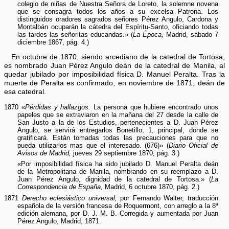
colegio de niñas de Nuestra Señora de Loreto, la solemne novena
que se consagra todos los años a su excelsa Patrona. Los
distinguidos oradores sagrados señores Pérez Angulo, Cardona y
Montalbán ocuparán la cátedra del Espíritu-Santo, oficiando todas
las tardes las señoritas educandas.» (
La Época,
Madrid, sábado 7
diciembre 1867, pág. 4.)
En octubre de 1870, siendo arcediano de la catedral de Tortosa,
es nombrado Juan Pérez Angulo deán de la catedral de Manila, al
quedar jubilado por imposibilidad física D. Manuel Peralta. Tras la
muerte de Peralta es confirmado, en noviembre de 1871, deán de
esa catedral.
1870 «
Pérdidas y hallazgos.
La persona que hubiere encontrado unos
papeles que se extraviaron en la mañana del 27 desde la calle de
San Justo a la de los Estudios, pertenecientes a D. Juan Pérez
Angulo, se servirá entregarlos Bonetillo, 1, principal, donde se
gratificará. Están tomadas todas las precauciones para que no
pueda utilizarlos mas que el interesado. (676)» (
Diario Oficial de
Avisos de Madrid,
jueves 29 septiembre 1870, pág. 3.)
«Por imposibilidad física ha sido jubilado D. Manuel Peralta deán
de la Metropolitana de Manila, nombrando en su reemplazo a D.
Juan Pérez Angulo, dignidad de la catedral de Tortosa.» (
La
Correspondencia de España,
Madrid, 6 octubre 1870, pág. 2.)
1871
Derecho eclesiástico universal,
por Fernando Walter, traducción
española de la versión francesa de Roquermont, con arreglo a la 8ª
edición alemana, por D. J. M. B. Corregida y aumentada por Juan
Pérez Angulo, Madrid, 1871.