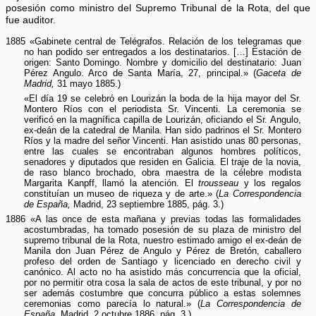
posesión como ministro del Supremo Tribunal de la Rota, del que
fue auditor.
1885 «Gabinete central de Telégrafos. Relación de los telegramas que
no han podido ser entregados a los destinatarios. […] Estación de
origen: Santo Domingo. Nombre y domicilio del destinatario: Juan
Pérez Angulo. Arco de Santa María, 27, principal.» (
Gaceta de
Madrid,
31 mayo 1885.)
«El día 19 se celebró en Lourizán la boda de la hija mayor del Sr.
Montero Ríos con el periodista Sr. Vincenti. La ceremonia se
verificó en la magnífica capilla de Lourizán, oficiando el Sr. Angulo,
ex-deán de la catedral de Manila. Han sido padrinos el Sr. Montero
Ríos y la madre del señor Vincenti. Han asistido unas 80 personas,
entre las cuales se encontraban algunos hombres políticos,
senadores y diputados que residen en Galicia. El traje de la novia,
de raso blanco brochado, obra maestra de la célebre modista
Margarita Kanpff, llamó la atención. El
trousseau
y los regalos
constituían un museo de riqueza y de arte.» (
La Correspondencia
de España,
Madrid, 23 septiembre 1885, pág. 3.)
1886 «A las once de esta mañana y previas todas las formalidades
acostumbradas, ha tomado posesión de su plaza de ministro del
supremo tribunal de la Rota, nuestro estimado amigo el ex-deán de
Manila don Juan Pérez de Angulo y Pérez de Bretón, caballero
profeso del orden de Santiago y licenciado en derecho civil y
canónico. Al acto no ha asistido más concurrencia que la oficial,
por no permitir otra cosa la sala de actos de este tribunal, y por no
ser además costumbre que concurra público a estas solemnes
ceremonias como parecía lo natural.» (
La Correspondencia de
España,
Madrid, 2 octubre 1886, pág. 3.)