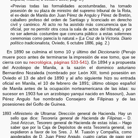
«Previas todas las formalidades acostumbradas, ha tomado
posesión de su plaza de ministro del supremo tribunal de la Rota,
el ex-deán de Manila don Juan Pérez de Angulo y Pérez de Bretón,
caballero profeso del orden de Santiago y licenciado en derecho
civil y canónico. Al acto no ha asistido más concurrencia que la
oficial, por no permitir otra cosa la sala de actos del tribunal, y por
no ser además costumbre que concurra público a estas solemnes
ceremonias como parecía lo natural.» (
La Cruz de la Victoria. Diario
político tradicionalista,
Oviedo, 6 octubre 1886, pág. 2.)
En 1890 se culmina el tomo 10 y último del
Diccionario
(Perujo
muere poco antes de terminarse la impresión de ese tomo, que se
cierra con su
necrológica, páginas 533-541
). En 1894 y a propuesta
del Arzobispo de Manila, a la sazón el dominico asturiano
Bernardino Nozaleda (nombrado por León XIII, tomó posesión en
Oviedo el 13 de abril de 1890 y al año siguiente hizo su entrada
oficial en Manila, el 10 de febrero de 1891; último obispo español
de Manila antes de la ocupación norteamericana de las islas: su
sucesor en 1903 fue un arzobispo yanqui nacido en Missouri), Juan
Pérez Angulo fue nombrado Consejero de Filipinas y de las
posesiones del Golfo de Guinea.
1893 «Ministerio de Ultramar. Dirección general de Hacienda. Hay un
sello que dice:
Tesorería general de Hacienda de Filipinas.
– D.
José Arizcun, Tesorero general de Hacienda de estas islas.– Hago
saber que por la Caja de Depósitos de esta Tesorería general, se
expidieron a favor de los Sres. J. M. Tuasón y Compañía, como
apoderados de D. Juan Pérez Angulo, cuatro cartas de pago por