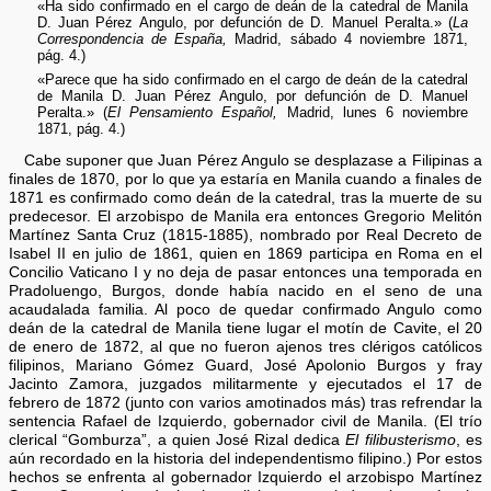
«Ha sido confirmado en el cargo de deán de la catedral de Manila
D. Juan Pérez Angulo, por defunción de D. Manuel Peralta.» (
La
Correspondencia de España,
Madrid, sábado 4 noviembre 1871,
pág. 4.)
«Parece que ha sido confirmado en el cargo de deán de la catedral
de Manila D. Juan Pérez Angulo, por defunción de D. Manuel
Peralta.» (
El Pensamiento Español,
Madrid, lunes 6 noviembre
1871, pág. 4.)
Cabe suponer que Juan Pérez Angulo se desplazase a Filipinas a
finales de 1870, por lo que ya estaría en Manila cuando a finales de
1871 es confirmado como deán de la catedral, tras la muerte de su
predecesor. El arzobispo de Manila era entonces Gregorio Melitón
Martínez Santa Cruz (1815-1885), nombrado por Real Decreto de
Isabel II en julio de 1861, quien en 1869 participa en Roma en el
Concilio Vaticano I y no deja de pasar entonces una temporada en
Pradoluengo, Burgos, donde había nacido en el seno de una
acaudalada familia. Al poco de quedar confirmado Angulo como
deán de la catedral de Manila tiene lugar el motín de Cavite, el 20
de enero de 1872, al que no fueron ajenos tres clérigos católicos
filipinos, Mariano Gómez Guard, José Apolonio Burgos y fray
Jacinto Zamora, juzgados militarmente y ejecutados el 17 de
febrero de 1872 (junto con varios amotinados más) tras refrendar la
sentencia Rafael de Izquierdo, gobernador civil de Manila. (El trío
clerical “Gomburza”, a quien José Rizal dedica
El filibusterismo
, es
aún recordado en la historia del independentismo filipino.) Por estos
hechos se enfrenta al gobernador Izquierdo el arzobispo Martínez