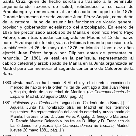
Santa Cruz, quien de hecho solicita su traslado a la península,
argumentando razones de salud, retirándose a su casa de
Pradoluengo y renunciando al arzobispado en agosto de 1875.
Durante los meses de sede vacante Juan Pérez Angulo, como deán
de la catedral, hubo de asumir las funciones de vicario general,
provisor y gobernador eclesiástico del arzobispado. En enero de
1876 fue preconizado arzobispo de Manila el dominico Pedro Payo
Piñero, quien tras quedar consagrado en Madrid el 12 de marzo
por el Arzobispo de Toledo, viaja a Filipinas tomando posesión de la
archidiócesis el 26 de mayo de 1876 en Manila. Unos diez años
ejerció Juan Pérez Angulo por Filipinas antes de presentar su
renuncia. En 1881 ya está en la península, representando al
cabildo catedral y arzobispado de Manila en la Junta organizada en
Madrid para conmemorar el segundo centenario de Calderón de la
Barca.
1880 «Esta mañana ha firmado S.M. el rey el decreto concediendo
merced de hábito en la orden militar de Santiago a don Juan Pérez
y Angulo, deán de la catedral de Manila.» (
La Correspondencia de
España,
Madrid, 23 agosto 1880, pág. 3.)
1881 «
Filipinas y el Centenario
[segundo de Calderón de la Barca] […]
Aquella Junta ha nombrado otra en Madrid en los términos
siguientes: En representación del cabildo catedral y arzobispado de
Manila, Ilustrísimo Sr. D. Juan Pérez Angulo, D. Gregorio Martínez,
D. Ramón Álvarez Delgado y los frailes D. Íñigo y D. Francisco de
las órdenes religiosas.» (
La Correspondencia de España,
Madrid,
jueves 26 mayo 1881, pág. 1.)