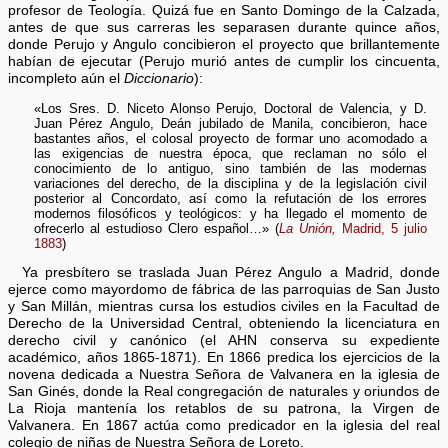
profesor de Teología. Quizá fue en Santo Domingo de la Calzada,
antes de que sus carreras les separasen durante quince años,
donde Perujo y Angulo concibieron el proyecto que brillantemente
habían de ejecutar (Perujo murió antes de cumplir los cincuenta,
incompleto aún el
Diccionario
):
«Los Sres. D. Niceto Alonso Perujo, Doctoral de Valencia, y D.
Juan Pérez Angulo, Deán jubilado de Manila, concibieron, hace
bastantes años, el colosal proyecto de formar uno acomodado a
las exigencias de nuestra época, que reclaman no sólo el
conocimiento de lo antiguo, sino también de las modernas
variaciones del derecho, de la disciplina y de la legislación civil
posterior al Concordato, así como la refutación de los errores
modernos filosóficos y teológicos: y ha llegado el momento de
ofrecerlo al estudioso Clero español…» (
La Unión,
Madrid, 5 julio
1883
)
Ya presbítero se traslada Juan Pérez Angulo a Madrid, donde
ejerce como mayordomo de fábrica de las parroquias de San Justo
y San Millán, mientras cursa los estudios civiles en la Facultad de
Derecho de la Universidad Central, obteniendo la licenciatura en
derecho civil y canónico (el AHN conserva su expediente
académico, años 1865-1871). En 1866 predica los ejercicios de la
novena dedicada a Nuestra Señora de Valvanera en la iglesia de
San Ginés, donde la Real congregación de naturales y oriundos de
La Rioja mantenía los retablos de su patrona, la Virgen de
Valvanera. En 1867 actúa como predicador en la iglesia del real
colegio de niñas de Nuestra Señora de Loreto.