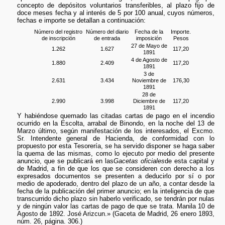
concepto de depósitos voluntarios transferibles, al plazo fijo de
doce meses fecha y al interés de 5 por 100 anual, cuyos números,
fechas e importe se detallan a continuación:
Número del registro
Número del diario
Fecha de la
Importe.
de inscripción
de entrada
imposición
Pesos
27 de Mayo de
1.262
1.627
117,20
1891
4 de Agosto de
1.880
2.409
117,20
1891
3 de
2.631
3.434
Noviembre de
176,30
1891
28 de
2.990
3.998
Diciembre de
117,20
1891
Y habiéndose quemado las citadas cartas de pago en el incendio
ocurrido en la Escolta, arrabal de Binondo, en la noche del 13 de
Marzo último, según manifestación de los interesados, el Excmo.
Sr. Intendente general de Hacienda, de conformidad con lo
propuesto por esta Tesorería, se ha servido disponer se haga saber
la quema de las mismas, como lo ejecuto por medio del presente
anuncio, que se publicará en las
Gacetas oficiales
de esta capital y
de Madrid, a fin de que los que se consideren con derecho a los
expresados documentos se presenten a deducirlo por sí o por
medio de apoderado, dentro del plazo de un año, a contar desde la
fecha de la publicación del primer anuncio; en la inteligencia de que
transcurrido dicho plazo sin haberlo verificado, se tendrán por nulas
y de ningún valor las cartas de pago de que se trata. Manila 10 de
Agosto de 1892. José Arizcun.» (Gaceta de Madrid, 26 enero 1893,
núm. 26, página. 306.)