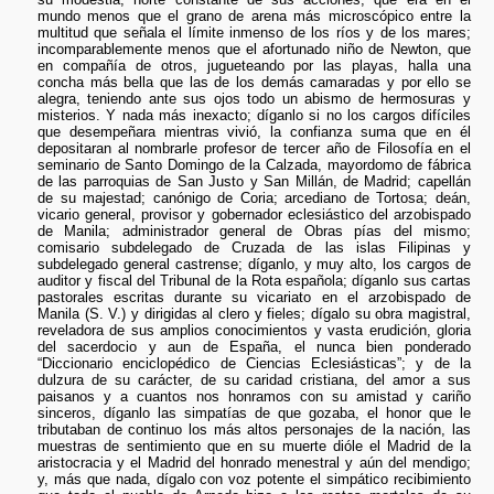
mundo menos que el grano de arena más microscópico entre la
multitud que señala el límite inmenso de los ríos y de los mares;
incomparablemente menos que el afortunado niño de Newton, que
en compañía de otros, jugueteando por las playas, halla una
concha más bella que las de los demás camaradas y por ello se
alegra, teniendo ante sus ojos todo un abismo de hermosuras y
misterios. Y nada más inexacto; díganlo si no los cargos difíciles
que desempeñara mientras vivió, la confianza suma que en él
depositaran al nombrarle profesor de tercer año de Filosofía en el
seminario de Santo Domingo de la Calzada, mayordomo de fábrica
de las parroquias de San Justo y San Millán, de Madrid; capellán
de su majestad; canónigo de Coria; arcediano de Tortosa; deán,
vicario general, provisor y gobernador eclesiástico del arzobispado
de Manila; administrador general de Obras pías del mismo;
comisario subdelegado de Cruzada de las islas Filipinas y
subdelegado general castrense; díganlo, y muy alto, los cargos de
auditor y fiscal del Tribunal de la Rota española; díganlo sus cartas
pastorales escritas durante su vicariato en el arzobispado de
Manila (S. V.) y dirigidas al clero y fieles; dígalo su obra magistral,
reveladora de sus amplios conocimientos y vasta erudición, gloria
del sacerdocio y aun de España, el nunca bien ponderado
“Diccionario enciclopédico de Ciencias Eclesiásticas”; y de la
dulzura de su carácter, de su caridad cristiana, del amor a sus
paisanos y a cuantos nos honramos con su amistad y cariño
sinceros, díganlo las simpatías de que gozaba, el honor que le
tributaban de continuo los más altos personajes de la nación, las
muestras de sentimiento que en su muerte dióle el Madrid de la
aristocracia y el Madrid del honrado menestral y aún del mendigo;
y, más que nada, dígalo con voz potente el simpático recibimiento