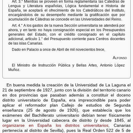
Art. 3.° Mientras se proveen en forma reglamentaria las Cátedras de
Lengua y Literatura españolas, Lógica fundamental e Historia de
España, se aceptará el ofrecimiento de los Catedráticos del Instituto,
encargándolos de su desempeño mediante la gratificación que por
acumulación de Cátedras se concede en las Universidades del Reino.
Art. 4.° A los gastos de la nueva Sección universitaria se atenderá por
ahora, y en tanto no haya consignación especial en los Presupuestos
generales del Estado, con el crédito consignado en el capítulo
adicional, artículo 1.° del Presupuesto corriente para Centros docentes
de las islas Canarias.
Dado en Palacio a once de Abril de mil novecientos trece,
Alfonso
El Ministro de Instrucción Pública y Bellas Artes, Antonio López
Muñoz.
En buena medida la creación de la Universidad de La Laguna el
21 de septiembre de 1927, junto con la división del territorio canario
en dos provincias que pasaban además a constituir el doceno
distrito universitario de España, era imprescindible para poder
aplicar el reformador plan Callejo de estudios de Segunda
enseñanza (25 de agosto de 1926), que establecía que los
exámenes del Bachillerato universitario debían tener físicamente
lugar en la Universidad cabecera de distrito (y desde 1845, al
organizarse en España los distritos universitarios
, Canarias
pertenecía al distrito de Sevilla), pues la Real Orden 522 de 5 de