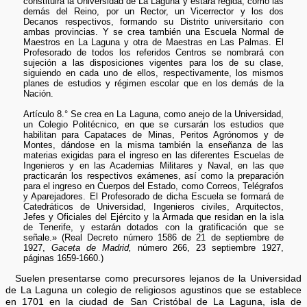
constituirá la Universidad de La Laguna y estará regida, como las
demás del Reino, por un Rector, un Vicerrector y los dos
Decanos respectivos, formando su Distrito universitario con
ambas provincias. Y se crea también una Escuela Normal de
Maestros en La Laguna y otra de Maestras en Las Palmas. El
Profesorado de todos los referidos Centros se nombrará con
sujeción a las disposiciones vigentes para los de su clase,
siguiendo en cada uno de ellos, respectivamente, los mismos
planes de estudios y régimen escolar que en los demás de la
Nación.
Artículo 8.° Se crea en La Laguna, como anejo de la Universidad,
un Colegio Politécnico, en que se cursarán los estudios que
habilitan para Capataces de Minas, Peritos Agrónomos y de
Montes, dándose en la misma también la enseñanza de las
materias exigidas para el ingreso en las diferentes Escuelas de
Ingenieros y en las Academias Militares y Naval, en las que
practicarán los respectivos exámenes, así como la preparación
para el ingreso en Cuerpos del Estado, como Correos, Telégrafos
y Aparejadores. El Profesorado de dicha Escuela se formará de
Catedráticos de Universidad, Ingenieros civiles, Arquitectos,
Jefes y Oficiales del Ejército y la Armada que residan en la isla
de Tenerife, y estarán dotados con la gratificación que se
señale.» (Real Decreto número 1586 de 21 de septiembre de
1927,
Gaceta de Madrid,
número 266, 23 septiembre 1927,
páginas 1659-1660.)
Suelen presentarse como precursores lejanos de la Universidad
de La Laguna un colegio de religiosos agustinos que se establece
en 1701 en la ciudad de San Cristóbal de La Laguna, isla de