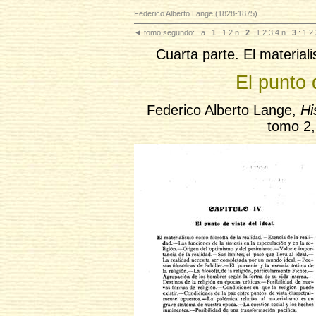
Federico Alberto Lange (1828-1875)
◄
tomo segundo:
a
1
: 1
2
n
2
: 1
2
3
4
n
3
: 1
2
Cuarta parte. El materiali
El punto 
Federico Alberto Lange,
Hi
tomo 2,