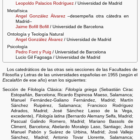
Leopoldo Palacios Rodríguez
/ Universidad de Madrid
Metafísica
Angel González Álvarez
–desempeña otra cátedra en
Madrid–
Jaime Bofill Bofill
/ Universidad de Barcelona
Ontología y Teología Natural
Angel González Álvarez
/ Universidad de Madrid
Psicología
Pedro Font y Puig
/ Universidad de Barcelona
Lucio Gil Fagoaga / Universidad de Madrid
Los catedráticos de las otras seis secciones de las Facultades de
Filosofía y Letras de las universidades españolas en 1955 (según el
Escalafón
de ese año) eran los siguientes:
Sección de Filología Clásica:
Filología griega
(Sebastián Cirac
Estopañán, Barcelona; Ricardo Espinosa Maeso, Salamanca;
Manuel Fernández-Galiano Fernández, Madrid; Martín
Sánchez Ruipérez, Salamanca; Francisco Rodríguez
Adrados, Madrid; José Sánchez Lasso de la Vega,
excedente),
Filología latina
(Bernardo Alemany Selfa, Madrid;
Pascual Galindo Romero, Madrid; Mariano Bassols de
Climent, Barcelona; Abelardo Moralejo Laso, Santiago; José
Manuel Pabón y Suárez de Urbina, Madrid; José Vallejo
Sánchez, Madrid; Antonio Tovar Llorente, Salamanca;