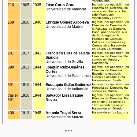
Vicedecano.
210
1905
1935
José Corts Grau
Ingresó, por oposición, en
Filosofía del Derecho. Ha
Universidad de Valencia
servido en Granada. Ha
sido Vicerrector,
Vicedecano y Rector.
259
1910
1940
Enrique Gómez Arboleya
Ingresó, por oposición, en
Filosofía del Derecho de
Universidad de Madrid
la Facultad de Derecho.
Pasó, por oposición, a la
de Sociología en la
Facultad de Ciencias
Políticas, Económicas y
Comerciales. Ha servido
en Sevilla y Granada.
281
1917
1941
Francisco Elías de Tejada
Ingresó, por oposición, en
Filosofía del Derecho. Ha
Spínola
servido en Murcia y
Universidad de Sevilla
Salamanca.
390
1913
1944
Joaquín Ruíz-Giménez
Ingresó, por oposición, en
Filosofía del Derecho.
Cortés
Excedente especial,
Universidad de Salamanca
Orden 11 octubre 1954.
Ha servido en Sevilla.
391
1910
1944
Eustaquio Galán Gutiérrez
Ingresó, por oposición, en
Filosofía del Derecho. Ha
Universidad de Valladolid
servido en Murcia.
tras el
1910
1944
Salvador Lissarrague
Ingresó, por oposición, en
Filosofía del Derecho. Por
391
Novoa
orden de 9 de mayo de
1953 excedente activo.
Ha servido en Oviedo.
400
1913
1945
Antonio Truyol Serra
Ha servido en La Laguna
Universidad de Murcia
* * *