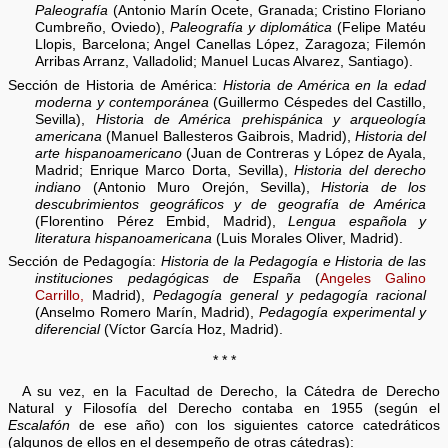
Paleografía
(Antonio Marín Ocete, Granada; Cristino Floriano
Cumbreño, Oviedo),
Paleografía y diplomática
(Felipe Matéu
Llopis, Barcelona; Angel Canellas López, Zaragoza; Filemón
Arribas Arranz, Valladolid; Manuel Lucas Alvarez, Santiago).
Sección de Historia de América:
Historia de América en la edad
moderna y contemporánea
(Guillermo Céspedes del Castillo,
Sevilla),
Historia de América prehispánica y arqueología
americana
(Manuel Ballesteros Gaibrois, Madrid),
Historia del
arte hispanoamericano
(Juan de Contreras y López de Ayala,
Madrid; Enrique Marco Dorta, Sevilla),
Historia del derecho
indiano
(Antonio Muro Orejón, Sevilla),
Historia de los
descubrimientos geográficos y de geografía de América
(Florentino Pérez Embid, Madrid),
Lengua española y
literatura hispanoamericana
(Luis Morales Oliver, Madrid).
Sección de Pedagogía:
Historia de la Pedagogía e Historia de las
instituciones pedagógicas de España
(
Angeles Galino
Carrillo,
Madrid),
Pedagogía general y pedagogía racional
(Anselmo Romero Marín, Madrid),
Pedagogía experimental y
diferencial
(Víctor García Hoz, Madrid).
* * *
A su vez, en la Facultad de Derecho, la Cátedra de Derecho
Natural y Filosofía del Derecho contaba en 1955 (según el
Escalafón
de ese año) con los siguientes catorce catedráticos
(algunos de ellos en el desempeño de otras cátedras):