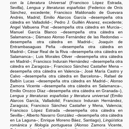
con la Literatura Universal
(Francisco López Estrada,
Sevilla),
Lengua y literaturas españolas
(Federico de Onís
Sánchez, excedente; Francisco Maldonado de Guevara
Andrés, Madrid; Emilio Alarcos García –desempeña otra
cátedra en Valladolid–; Pedro J. Guillén Alvarez, excedente;
Angel Valbuena Prat –desempeña otra cátedra en Murcia–;
Manuel García Blanco –desempeña otra cátedra en
Salamanca–; Dámaso Alonso Fernández de las Redondas –
desempeña otra cátedra en Madrid–; Joaquín de
Entrambasaguas Peña –desempeña otra cátedra en
Madrid–; César Real de la Riva –desempeña otra cátedra en
Salamanca–; Luis Morales Oliver –desempeña otra cátedra
en Madrid–; Francisco Indurain Hernández –desempeña otra
cátedra en Zaragoza–; Francisco Sánchez Castañer Mena –
desempeña otra cátedra en Valencia–; José María Castro y
Calvo –desempeña otra cátedra en Barcelona–, Rafael de
Balbín Lucas –desempeña otra cátedra en Madrid–; Alonso
Zamora Vicente –desempeña otra cátedra en Salamanca–,
Emilio Orozco Díaz –desempeña otra cátedra en Granada–),
Lengua y literaturas españolas y literatura universal
(Emilio
Alarcos García, Valladolid; Francisco Indurain Hernández,
Zaragoza; Francisco Sánchez Castañer y Mena, Valencia;
Francisco López Estrada –desempeña otra cátedra en
Sevilla–; Alberto Navarro González –desempeña otra cátedra
en La Laguna–; Enrique Moreno Báez, Santiago),
Lingüística
románica y filología portuguesa
(Alonso Zamora Vicente,