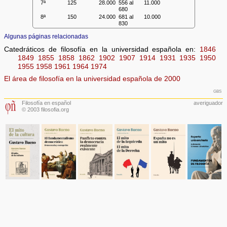
7ª
125
28.000
556 al
11.000
680
8ª
150
24.000
681 al
10.000
830
Algunas páginas relacionadas
Catedráticos de filosofía en la universidad española en:
1846
1849
1855
1858
1862
1902
1907
1914
1931
1935
1950
1955
1958
1961
1964
1974
El área de filosofía en la universidad española de 2000
gbs
Filosofía en español
averiguador
© 2003 filosofia.org