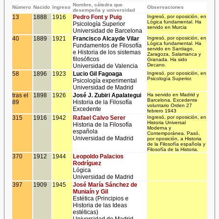
Nombre, cátedra que
Número
Nacido
Ingreso
Observaciones
desempeña y universidad
13
1888
1916
Pedro Font y Puig
Ingresó, por oposición, en
Lógica fundamental. Ha
Psicología Superior
servido en Murcia
Universidad de Barcelona
40
1889
1921
Francisco Alcayde Vilar
Ingresó, por oposición, en
Lógica fundamental. Ha
Fundamentos de Filosofía
servido en Santiago,
e Historia de los sistemas
Zaragoza, Salamanca y
filosóficos
Granada. Ha sido
Decano.
Universidad de Valencia
58
1896
1923
Lucio Gil Fagoaga
Ingresó, por oposición, en
Psicología Superior.
Psicología experimental
Universidad de Madrid
tras el
1898
1926
José J. Zubiri Apalategui
Ha servido en Madrid y
Barcelona. Excedente
89
Historia de la Filosofía
voluntario Orden 27
Excedente
febrero 1943
315
1916
1942
Rafael Calvo Serer
Ingresó, por oposición, en
Historia Universal
Historia de la Filosofía
Moderna y
española
Contemporánea. Pasó,
Universidad de Madrid
por oposición, a Historia
de la Filosofía española y
Filosofía de la Historia.
370
1912
1944
Leopoldo Palacios
Rodríguez
Lógica
Universidad de Madrid
397
1909
1945
José María Sánchez de
Muniaín y Gil
Estética (Principios e
Historia de las Ideas
estéticas)