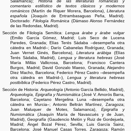
Salamanca);
Historia de las literaturas románicas y
comentario estilístico de textos clásicos y modernos
románicos
(Martín de Riquer Morera, Barcelona),
Literatura
española
(Joaquín de Entrambasaguas Peña, Madrid).
Doctorado:
Filología Románica
(Dámaso Alonso Fernández
de las Redondas, Madrid).
Sección de Filología Semítica:
Lengua árabe y árabe vulgar
(Emilio García Gómez, Madrid; Luis Seco de Lucena
Paredes, Granada; Elías Terés Sádaba –desempeña otra
cátedra en Madrid–; Darío Cabanelas Rodríguez, Granada;
Juan Vernet Ginés, Barcelona),
Literatura arábiga
(Elías
Terés Sádaba, Madrid),
Lengua y literatura hebreas
(José
María Millás Vallicrosa, Barcelona; Francisco Cantera
Burgos, Madrid; David Gonzalo Maeso, Granada; Alejandro
Díez Macho, Barcelona; Federico Pérez Castro –desempeña
otra cátedra en Madrid–),
Lengua y literatura hebreas
postbíblica
(Federico Pérez Castro, Madrid).
Sección de Historia:
Arqueología
(Antonio García Bellido, Madrid),
Arqueología, Epigrafía y Numismática
(José V. Amorós Barra,
Barcelona; Cayetano Mergelina Luna –desempeña otra
cátedra en Murcia–; Antonio Beltrán Martínez, Zaragoza;
Juan Maluquer de Motes, Salamanca),
Epigrafía y
Numismática
(Joaquín María de Navascués y de Juan,
Madrid),
Geografía
(Gaudencio Melón y Ruiz de Gordejuela,
Madrid; Ángel Bozal Pérez, Sevilla; Luis García Sainz,
Barcelona; José Manuel Casas Torres, Zaragoza; Ramón