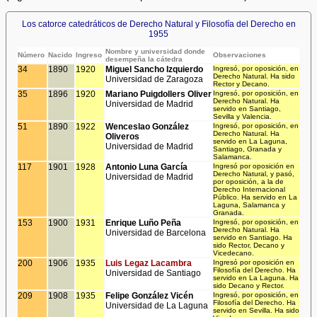
Los catorce catedráticos de Derecho Natural y Filosofía del Derecho en
1955
Nombre y universidad donde
Número
Nacido
Ingreso
Observaciones
desempeña la cátedra
34
1890
1920
Miguel Sancho Izquierdo
Ingresó, por oposición, en
Derecho Natural. Ha sido
Universidad de Zaragoza
Rector y Decano.
35
1896
1920
Mariano Puigdollers Oliver
Ingresó, por oposición, en
Derecho Natural. Ha
Universidad de Madrid
servido en Santiago,
Sevilla y Valencia.
51
1890
1922
Wenceslao González
Ingresó, por oposición, en
Derecho Natural. Ha
Oliveros
servido en La Laguna,
Universidad de Madrid
Santiago, Granada y
Salamanca.
117
1901
1928
Antonio Luna García
Ingresó por oposición en
Derecho Natural, y pasó,
Universidad de Madrid
por oposición, a la de
Derecho Internacional
Público. Ha servido en La
Laguna, Salamanca y
Granada.
153
1900
1931
Enrique Luño Peña
Ingresó, por oposición, en
Derecho Natural. Ha
Universidad de Barcelona
servido en Santiago. Ha
sido Rector, Decano y
Vicedecano.
200
1906
1935
Luis Legaz Lacambra
Ingresó por oposición en
Filosofía del Derecho. Ha
Universidad de Santiago
servido en La Laguna. Ha
sido Decano y Rector.
209
1908
1935
Felipe González Vicén
Ingresó, por oposición, en
Filosofía del Derecho. Ha
Universidad de La Laguna
servido en Sevilla. Ha sido