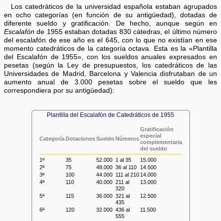
Los catedráticos de la universidad española estaban agrupados
en ocho categorías (en función de su antigüedad), dotadas de
diferente sueldo y gratificación. De hecho, aunque según en
Escalafón
de 1955 estaban dotadas 830 cátedras, el último número
del escalafón de ese año es el 645, con lo que no existían en ese
momento catedráticos de la categoría octava. Esta es la «Plantilla
del Escalafón de 1955», con los sueldos anuales expresados en
pesetas (según la Ley de presupuestos, los catedráticos de las
Universidades de Madrid, Barcelona y Valencia disfrutaban de un
aumento anual de 3.000 pesetas sobre el sueldo que les
correspondiera por su antigüedad):
Plantilla del Escalafón de Catedráticos de 1955
Gratificación
especial
Categoría
Dotaciones
Sueldo
Números
complementaria
del sueldo
1ª
35
52.000
1 al 35
15.000
2ª
75
48.000
36 al 110
14.500
3ª
100
44.000
111 al 210
14.000
4ª
110
40.000
211 al
13.000
320
5ª
115
36.000
321 al
12.500
435
6ª
120
32.000
436 al
11.500
555