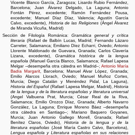
Vicente Blanco García, Zaragoza; Lisardo Rubio Fernández,
Barcelona; Juan Álvarez Delgado, La Laguna; Antonio
Fontán Pérez, excedente; Ramón Fernández Pousa,
excedente; Manuel Díaz Díaz, Valencia; Agustín García
Calvo, excedente),
Historia de las Religiones
(Ángel Álvarez
de Miranda Vicuña, Madrid)
Sección de Filología Románica:
Gramática general y crítica
literaria
(Rafael de Balbín Lucas, Madrid; Fernando Lázaro
Carreter, Salamanca; Emiliano Díez Echarri, Oviedo; Antonio
Llorente Maldonado de Guevara, Granada; Carlos Clavería
Lizana, excedente),
Gramática histórica de la lengua
española
(Manuel García Blanco, Salamanca; Rafael Lapesa
Melgar –desempeña otra cátedra en Madrid–;
Antonio María
Badía Margarit
, Barcelona; Manuel Alvar López, Granada;
Emilio Alarcos Llorach, Oviedo; Manuel Muñoz Cortes,
Murcia; Diego Catalán y Menéndez Pidal, La Laguna),
Historia del Español
(Rafael Lapesa Melgar, Madrid),
Historia
de la lengua y de la literatura españolas y literatura universal
(Angel Valbuena Prat, Murcia; César Real de la Riva,
Salamanca; Emilio Orozco Díaz, Granada; Alberto Navarro
González, La Laguna; Enrique Moreno Báez –desempeña
otra cátedra en Santiago–; Mariano Baquero Goyanes,
Murcia; Juan Antonio Gallego Morell, Granada; Rafael
Benítez Claros, Oviedo),
Historia de la lengua y de la
literatura españolas
(José María Castro Calvo, Barcelona),
Lengua española y Literatura españolas en sus relaciones