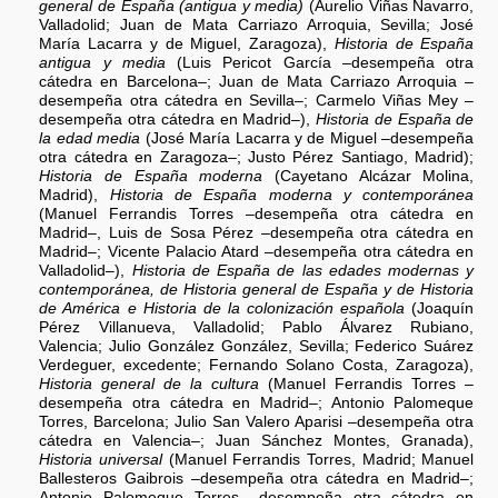
general de España (antigua y media)
(Aurelio Viñas Navarro,
Valladolid; Juan de Mata Carriazo Arroquia, Sevilla; José
María Lacarra y de Miguel, Zaragoza),
Historia de España
antigua y media
(Luis Pericot García –desempeña otra
cátedra en Barcelona–; Juan de Mata Carriazo Arroquia –
desempeña otra cátedra en Sevilla–; Carmelo Viñas Mey –
desempeña otra cátedra en Madrid–),
Historia de España de
la edad media
(José María Lacarra y de Miguel –desempeña
otra cátedra en Zaragoza–; Justo Pérez Santiago, Madrid);
Historia de España moderna
(Cayetano Alcázar Molina,
Madrid),
Historia de España moderna y contemporánea
(Manuel Ferrandis Torres –desempeña otra cátedra en
Madrid–, Luis de Sosa Pérez –desempeña otra cátedra en
Madrid–; Vicente Palacio Atard –desempeña otra cátedra en
Valladolid–),
Historia de España de las edades modernas y
contemporánea, de Historia general de España y de Historia
de América e Historia de la colonización española
(Joaquín
Pérez Villanueva, Valladolid; Pablo Álvarez Rubiano,
Valencia; Julio González González, Sevilla; Federico Suárez
Verdeguer, excedente; Fernando Solano Costa, Zaragoza),
Historia general de la cultura
(Manuel Ferrandis Torres –
desempeña otra cátedra en Madrid–; Antonio Palomeque
Torres, Barcelona; Julio San Valero Aparisi –desempeña otra
cátedra en Valencia–; Juan Sánchez Montes, Granada),
Historia universal
(Manuel Ferrandis Torres, Madrid; Manuel
Ballesteros Gaibrois –desempeña otra cátedra en Madrid–;
Antonio Palomeque Torres –desempeña otra cátedra en