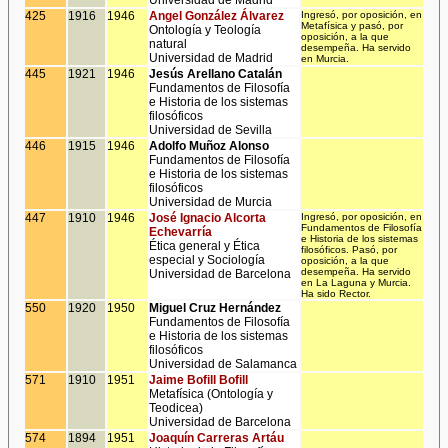
Universidad de Madrid
425
1916
1946
Angel González Álvarez
Ingresó, por oposición, en
Metafísica y pasó, por
Ontología y Teología
oposición, a la que
natural
desempeña. Ha servido
Universidad de Madrid
en Murcia.
445
1921
1946
Jesús Arellano Catalán
Fundamentos de Filosofía
e Historia de los sistemas
filosóficos
Universidad de Sevilla
446
1915
1946
Adolfo Muñoz Alonso
Fundamentos de Filosofía
e Historia de los sistemas
filosóficos
Universidad de Murcia
447
1910
1946
José Ignacio Alcorta
Ingresó, por oposición, en
Fundamentos de Filosofía
Echevarría
e Historia de los sistemas
Ética general y Ética
filosóficos. Pasó, por
especial y Sociología
oposición, a la que
desempeña. Ha servido
Universidad de Barcelona
en La Laguna y Murcia.
Ha sido Rector.
550
1920
1950
Miguel Cruz Hernández
Fundamentos de Filosofía
e Historia de los sistemas
filosóficos
Universidad de Salamanca
571
1910
1951
Jaime Bofill Bofill
Metafísica (Ontología y
Teodicea)
Universidad de Barcelona
574
1894
1951
Joaquín Carreras Artáu