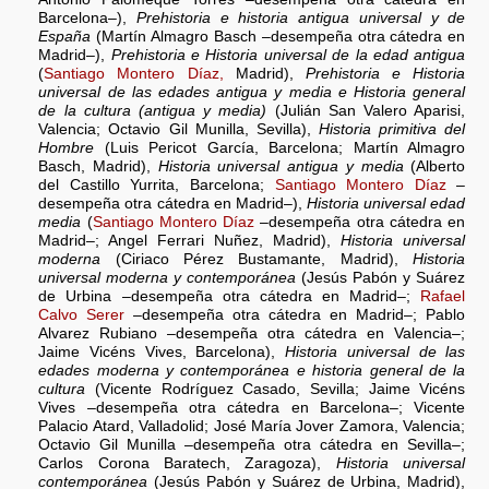
Barcelona–),
Prehistoria e historia antigua universal y de
España
(Martín Almagro Basch –desempeña otra cátedra en
Madrid–),
Prehistoria e Historia universal de la edad antigua
(
Santiago Montero Díaz,
Madrid),
Prehistoria e Historia
universal de las edades antigua y media e Historia general
de la cultura (antigua y media)
(Julián San Valero Aparisi,
Valencia; Octavio Gil Munilla, Sevilla),
Historia primitiva del
Hombre
(Luis Pericot García, Barcelona; Martín Almagro
Basch, Madrid),
Historia universal antigua y media
(Alberto
del Castillo Yurrita, Barcelona;
Santiago Montero Díaz
–
desempeña otra cátedra en Madrid–),
Historia universal edad
media
(
Santiago Montero Díaz
–desempeña otra cátedra en
Madrid–; Angel Ferrari Nuñez, Madrid),
Historia universal
moderna
(Ciriaco Pérez Bustamante, Madrid),
Historia
universal moderna y contemporánea
(Jesús Pabón y Suárez
de Urbina –desempeña otra cátedra en Madrid–;
Rafael
Calvo Serer
–desempeña otra cátedra en Madrid–; Pablo
Alvarez Rubiano –desempeña otra cátedra en Valencia–;
Jaime Vicéns Vives, Barcelona),
Historia universal de las
edades moderna y contemporánea e historia general de la
cultura
(Vicente Rodríguez Casado, Sevilla; Jaime Vicéns
Vives –desempeña otra cátedra en Barcelona–; Vicente
Palacio Atard, Valladolid; José María Jover Zamora, Valencia;
Octavio Gil Munilla –desempeña otra cátedra en Sevilla–;
Carlos Corona Baratech, Zaragoza),
Historia universal
contemporánea
(Jesús Pabón y Suárez de Urbina, Madrid),