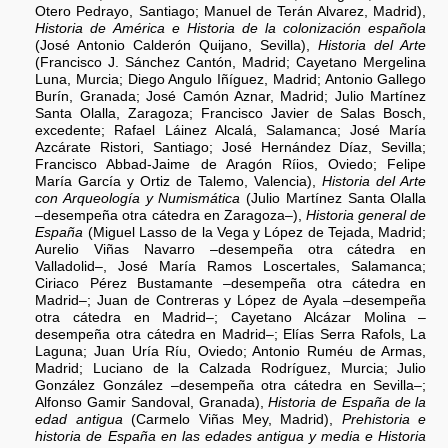
Otero Pedrayo, Santiago; Manuel de Terán Alvarez, Madrid),
Historia de América e Historia de la colonización española
(José Antonio Calderón Quijano, Sevilla),
Historia del Arte
(Francisco J. Sánchez Cantón, Madrid; Cayetano Mergelina
Luna, Murcia; Diego Angulo Iñíguez, Madrid; Antonio Gallego
Burín, Granada; José Camón Aznar, Madrid; Julio Martínez
Santa Olalla, Zaragoza; Francisco Javier de Salas Bosch,
excedente; Rafael Láinez Alcalá, Salamanca; José María
Azcárate Ristori, Santiago; José Hernández Díaz, Sevilla;
Francisco Abbad-Jaime de Aragón Ríios, Oviedo; Felipe
María García y Ortiz de Talemo, Valencia),
Historia del Arte
con Arqueología y Numismática
(Julio Martínez Santa Olalla
–desempeña otra cátedra en Zaragoza–),
Historia general de
España
(Miguel Lasso de la Vega y López de Tejada, Madrid;
Aurelio Viñas Navarro –desempeña otra cátedra en
Valladolid–, José María Ramos Loscertales, Salamanca;
Ciriaco Pérez Bustamante –desempeña otra cátedra en
Madrid–; Juan de Contreras y López de Ayala –desempeña
otra cátedra en Madrid–; Cayetano Alcázar Molina –
desempeña otra cátedra en Madrid–; Elías Serra Rafols, La
Laguna; Juan Uría Ríu, Oviedo; Antonio Ruméu de Armas,
Madrid; Luciano de la Calzada Rodríguez, Murcia; Julio
González González –desempeña otra cátedra en Sevilla–;
Alfonso Gamir Sandoval, Granada),
Historia de España de la
edad antigua
(Carmelo Viñas Mey, Madrid),
Prehistoria e
historia de España en las edades antigua y media e Historia