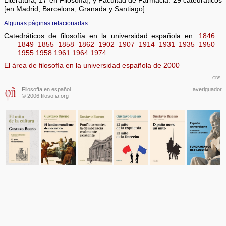
Literatura, 17 en Filosofía]; y Facultad de Farmacia: 29 catedráticos
[en Madrid, Barcelona, Granada y Santiago].
Algunas páginas relacionadas
Catedráticos de filosofía en la universidad española en:
1846
1849
1855
1858
1862
1902
1907
1914
1931
1935
1950
1955
1958
1961
1964
1974
El área de filosofía en la universidad española de 2000
gbs
Filosofía en español
averiguador
© 2006 filosofia.org