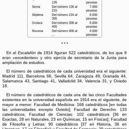
135
pesetas
Sexta
Del número 136 al
7.000
215
pesetas
Séptima
Del número 216 al
6.000
305
pesetas
Octava
Del número 306 al
5.000
405
pesetas
Novena
Del número 406 al
4.000
...
pesetas
* * *
En el
Escalafón
de 1914 figuran 522 catedráticos, de los que 8
eran «excedentes» y otro ejercía de secretario de la Junta para
ampliación de estudios.
El número de catedráticos de cada universidad era el siguiente:
Madrid 111, Barcelona 66, Sevilla 64, Zaragoza 49, Granada 44,
Salamanca 43, Santiago 41, Valladolid 34, Valencia 31, y Oviedo
18.
El número de catedráticos de cada una de las cinco Facultades
existentes en la universidad española en 1914 era el siguiente, de
mayor a menor: Facultad de Medicina: 168 catedráticos [en todas
las universidades excepto Oviedo]; Facultad de Derecho: 133
catedráticos; Facultad de Ciencias: 102 catedráticos [36 en
Exactas, 28 en Naturales, 23 en Químicas, 15 en Físicas]; Facultad
de Filosofía y Letras: 90 catedráticos [37 en Historia, 36 en