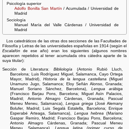
Psicología superior
Adolfo Bonilla San Martín
/ Acumulada / Universidad de
Madrid
Sociología
Manuel María del Valle Cárdenas / Universidad de
Madrid
Los catedráticos de las otras dos secciones de las Facultades de
Filosofía y Letras de las universidades españolas en 1914 (según el
Escalafón
de ese año) eran los siguientes (algunos nombres
aparecen repetidos al tener acumulada otra cátedra aparte de la
suya titular):
Sección de Literatura:
Bibliología
(Antonio Rubió Lluch,
Barcelona; Luis Rodríguez Miguel, Salamanca, Cayo Ortega
Mayor, Madrid),
Historia de la lengua castellana
(Miguel
Unamuno Jugo, Salamanca; Eloy Señán Alonso, Granada;
Manuel Soriano Sánchez, Barcelona),
Lengua arábiga
(Francisco Barjau Pons, Barcelona; Miguel Asín Palacios,
Madrid; Antonio Almagro Cárdenas, Granada; Pascual
Meneu Meneu, Salamanca),
Lengua griega
(José Alemany
Bolufer, Madrid; Luis Segalá Estalella, Barcelona; Enrique
Esperabé Arteaga, Salamanca),
Lengua hebrea
(Mariano
Gaspar Remiro, Madrid; Francisco Barjau Pons, Barcelona;
Antonio Almagro Cárdenas, Granada; Pascual Meneu
Meneu, Salamanca),
Lengua latina (primer curso de