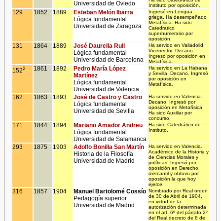
Universidad de Oviedo
Instituto por oposición.
129
1852
1889
Esteban Melón Ibarra
Ingresó en Lengua
griega. Ha desempeñado
Lógica fundamental
Metafísica. Ha sido
Universidad de Zaragoza
Catedrático
supernumerario por
oposición.
131
1864
1889
José Daurella Rull
Ha servido en Valladolid.
Vicerrector. Decano.
Lógica fundamental
Ingresó por oposición en
Universidad de Barcelona
Metafísica.
1861
1892
Pedro María López
Ha servido en La Habana
2
152
y Sevilla. Decano. Ingresó
Martínez
por oposición en
Lógica fundamental
Metafísica.
Universidad de Valencia
162
1863
1893
José de Castro y Castro
Ha servido en Valencia.
Decano. Ingresó por
Lógica fundamental
oposición en Metafísica.
Universidad de Sevilla
Ha sido Auxiliar por
concurso.
171
1844
1894
Mariano Amador Andreu
Ha sido Catedrático de
Instituto.
Lógica fundamental
Universidad de Salamanca
293
1875
1903
Adolfo Bonilla San Martín
Ha servido en Valencia.
Académico de la Historia y
Historia de la Filosofía
de Ciencias Morales y
Universidad de Madrid
políticas. Ingresó por
oposición en Derecho
mercantil y obtuvo por
oposición la que hoy
ejerce.
316
1857
1904
Manuel Bartolomé Cossío
Nombrado por Real orden
de 30 de Abril de 1904,
Pedagogía superior
en virtud de la
Universidad de Madrid
autorización determinada
en el art. 6º del párrafo 2º
del Real decreto de 8 de