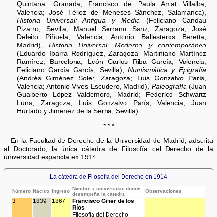
Quintana, Granada; Francisco de Paula Amat Villalba,
Valencia; José Téllez de Meneses Sánchez, Salamanca),
Historia Universal: Antigua y Media
(Feliciano Candau
Pizarro, Sevilla; Manuel Serrano Sanz, Zaragoza; José
Deleito Piñuela, Valencia; Antonio Ballesteros Beretta,
Madrid),
Historia Universal: Moderna y contemporánea
(Eduardo Ibarra Rodríguez, Zaragoza; Martiniano Martínez
Ramírez, Barcelona; León Carlos Riba García, Valencia;
Feliciano García García, Sevilla),
Numismática y Epigrafía
(Andrés Giménez Soler, Zaragoza; Luis Gonzalvo París,
Valencia; Antonio Vives Escudero, Madrid),
Paleografía
(Juan
Gualberto López Valdemoro, Madrid; Federico Schwartz
Luna, Zaragoza; Luis Gonzalvo París, Valencia; Juan
Hurtado y Jiménez de la Serna, Sevilla).
* * *
En la Facultad de Derecho de la Universidad de Madrid, adscrita
al Doctorado, la única cátedra de Filosofía del Derecho de la
universidad española en 1914:
La cátedra de Filosofía del Derecho en 1914
Nombre y universidad donde
Número
Nacido
Ingreso
Observaciones
desempeña la cátedra
3
1839
1867
Francisco Giner de los
Ríos
Filosofía del Derecho