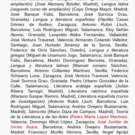
ampliación)
(José Alemany Bolufer, Madrid),
Lengua latina
(segundo curso de ampliación)
(Cayo Ortega Mayor, Madrid;
José Banqué Faliú, Barcelona; José Surroca Grau,
Granada),
Lengua y literatura españolas
(Hipólito Casas
Gómez de Andino, Zaragoza; Antonio Rubió Lluch,
Barcelona; Luis Rodríguez Miguel, Salamanca; Eloy Señán
Alonso, Granada; Leopoldo Afaba Fernández, Valladolid;
José Ventura Traveset, Valencia; Armando Cotarelo Valledor,
Santiago; Juan Hurtado Jiménez de la Serna, Sevilla;
Federico de Onís Sánchez, Oviedo),
Lengua y literatura
griegas
(Miguel de Unamuno Jugo, Salamanca; José Banqué
Faliú, Barcelona; Martín Domínguez Berrueta, Granada),
Lengua y literatura latinas
(Manuel soriano Sánchez,
Barcelona; Antonio Collantes Martínez, Sevilla; Federico
Schwartz Luna, Zaragoza; José Ventura Traveset, Valencia;
José Surroca Grau, Granada; Pedro Urbano González de la
Calle, Salamanca),
Literatura arábiga española
(Julián
Ribera Tarragó, Madrid),
Literatura rabínica española
(Mariano Gaspar Remiro, Madrid),
Literatura española (curso
de investigación)
(Antonio Rubió Lluch, Barcelona; Luis
Rodríguez Miguel, Salamanca; Andrés Ovejero Bustamante,
Madrid),
Sánscrito
(Mario Daza de Campos, Madrid),
Teoría
de la Literatura y de las Artes
(
Pedro María López Martínez,
Valencia; Domingo Miral López, Zaragoza;
José Jordán de
Urríes Azara,
Barcelona; Andrés Ovejero Bustamante,
Madrid; Francisco Murillo Herrera, Sevilla; Angel Apráiz