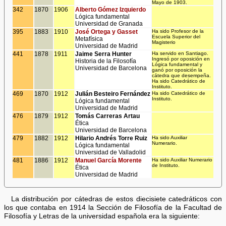
Mayo de 1903.
342
1870
1906
Alberto Gómez Izquierdo
Lógica fundamental
Universidad de Granada
395
1883
1910
José Ortega y Gasset
Ha sido Profesor de la
Escuela Superior del
Metafísica
Magisterio
Universidad de Madrid
441
1878
1911
Jaime Serra Hunter
Ha servido en Santiago.
Ingresó por oposición en
Historia de la Filosofía
Lógica fundamental y
Universidad de Barcelona
ganó por oposición la
cátedra que desempeña.
Ha sido Catedrático de
Instituto.
469
1870
1912
Julián Besteiro Fernández
Ha sido Catedrático de
Instituto.
Lógica fundamental
Universidad de Madrid
476
1879
1912
Tomás Carreras Artau
Ética
Universidad de Barcelona
479
1882
1912
Hilario Andrés Torre Ruiz
Ha sido Auxiliar
Numerario.
Lógica fundamental
Universidad de Valladolid
481
1886
1912
Manuel García Morente
Ha sido Auxiliar Numerario
de Instituto.
Ética
Universidad de Madrid
La distribución por cátedras de estos diecisiete catedráticos con
los que contaba en 1914 la Sección de Filosofía de la Facultad de
Filosofía y Letras de la universidad española era la siguiente: