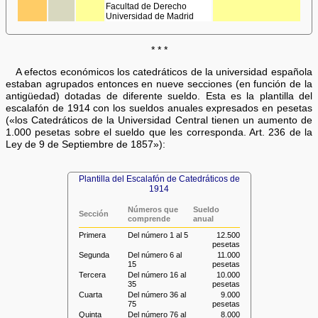
Facultad de Derecho
Universidad de Madrid
* * *
A efectos económicos los catedráticos de la universidad española
estaban agrupados entonces en nueve secciones (en función de la
antigüedad) dotadas de diferente sueldo. Esta es la plantilla del
escalafón de 1914 con los sueldos anuales expresados en pesetas
(«los Catedráticos de la Universidad Central tienen un aumento de
1.000 pesetas sobre el sueldo que les corresponda. Art. 236 de la
Ley de 9 de Septiembre de 1857»):
Plantilla del Escalafón de Catedráticos de
1914
Números que
Sueldo
Sección
comprende
anual
Primera
Del número 1 al 5
12.500
pesetas
Segunda
Del número 6 al
11.000
15
pesetas
Tercera
Del número 16 al
10.000
35
pesetas
Cuarta
Del número 36 al
9.000
75
pesetas
Quinta
Del número 76 al
8.000