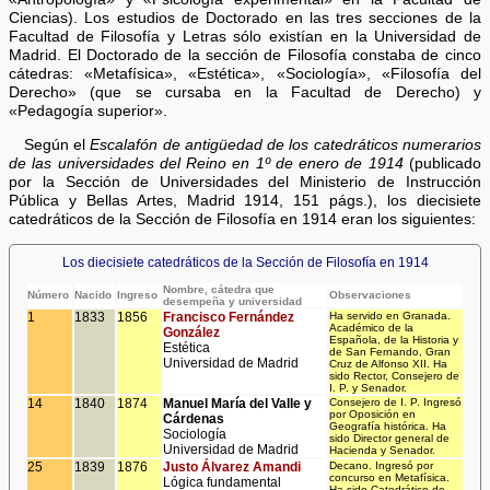
Ciencias). Los estudios de Doctorado en las tres secciones de la
Facultad de Filosofía y Letras sólo existían en la Universidad de
Madrid. El Doctorado de la sección de Filosofía constaba de cinco
cátedras: «Metafísica», «Estética», «Sociología», «Filosofía del
Derecho» (que se cursaba en la Facultad de Derecho) y
«Pedagogía superior».
Según el
Escalafón de antigüedad de los catedráticos numerarios
de las universidades del Reino en 1º de enero de 1914
(publicado
por la Sección de Universidades del Ministerio de Instrucción
Pública y Bellas Artes, Madrid 1914, 151 págs.), los diecisiete
catedráticos de la Sección de Filosofía en 1914 eran los siguientes:
Los diecisiete catedráticos de la Sección de Filosofía en 1914
Nombre, cátedra que
Número
Nacido
Ingreso
Observaciones
desempeña y universidad
1
1833
1856
Francisco Fernández
Ha servido en Granada.
Académico de la
González
Española, de la Historia y
Estética
de San Fernando, Gran
Universidad de Madrid
Cruz de Alfonso XII. Ha
sido Rector, Consejero de
I. P. y Senador.
14
1840
1874
Manuel María del Valle y
Consejero de I. P. Ingresó
por Oposición en
Cárdenas
Geografía histórica. Ha
Sociología
sido Director general de
Universidad de Madrid
Hacienda y Senador.
25
1839
1876
Justo Álvarez Amandi
Decano. Ingresó por
concurso en Metafísica.
Lógica fundamental
Ha sido Catedrático de