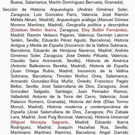
Buesa, Salamanca; Martín Domínguez Berrueta, Granada).
Sección de Historia:
Arqueología
(Andrés Giménez Soler,
Zaragoza; Luis Gonzalvo París, Valencia; José Ramón
Mélida Alinari, Madrid),
Arqueología arábiga
(Manuel Gómez
Moreno Martínez, Madrid),
Geografía política y descriptiva
(
Esteban Melón Ibarra,
Zaragoza;
Eloy Bullón Fernández,
Madrid; Ramón Velasco Pajares, Valencia; Germán Latorre
Setién, Sevilla; Eduardo Pérez Agudo, Barcelona),
Historia
Antigua y Media de España
(Inocencio de la Vallina Subirana,
Barcelona; Eduardo de Hinojosa Naveros, Madrid; Andrés
Giménez Soler, Zaragoza; José Deleito Piñuela, Valencia;
Claudio Sanz Arizmendi, Sevilla),
Historia de América
(Antonio Ballesteros Beretta, Madrid),
Historia de España
(Juan Ortega Rubio, Madrid; Inocencio de la Vallina
Subirana, Barcelona; Timoteo Muñoz Orea, Salamanca;
Armando González-Rúa Muñiz, Oviedo; Francisco Pagés
Belloc, Sevilla; José Salarrullana de Dios, Zaragoza; José
González Salgado, Santiago; Juan Peinador Ramos,
Valladolid; Antonio de la Torre del Cerro, Valencia; José
Palanco Romero, Granada),
Historia del Arte
(Elías Tormo
Monzó, Madrid),
Historia moderna y contemporánea de
España
(José Salarrullana de Dios, Zaragoza; Pío Zabala
Lera, Madrid; José Puig Boronat, Valencia),
Historia Universal
(
Miguel Morayta Sagrario
, Madrid; Eduardo Ibarra
Rodríguez, Madrid; Joaquín Hazañas Rua, Sevilla;
Martiniano Martínez Ramírez, Barcelona; Angel Garrido