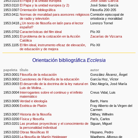
1953.0103
El Papa y la unidad europea
José Solas García
1953.0110
El Papa y la unidad europea (y 2)
José Solas García
1953.0307
Orientación bibliográfica
Filosofía 200-205
1953.0411
Normas de moralidad para asesores religiosos
Comisión episcopal de
de radio y televisión
ortodoxia y moralidad
1953.0418
¿Un texto de filosofía en latín para el lector
Lorenzo Tornel
español?
1955.0702
Características del film ideal
Pío XII
1955.1001
El problema de la cotización en la Acción
Zacarías de Vizcarra
Católica
1955.1105
El film ideal, instrumento eficaz de elevación,
Pío XII
de educación y de mejora
Orientación bibliográfica
Ecclesia
papeleta
título
autor
1953.0001
Filosofía de la educación
González Álvarez, Ángel
1953.0002
Cuestiones de Filosofía de la educación
García Hoz, Víctor
1953.0003
El desarrollo de la doctrina de la ley natural en
Diez Alegría, José María
Luis de Molina…
1953.0004
Interrogantes sobre el continuo y el infinito
Creus Vidal, Luis
matemático
1953.0005
Verdad e ideología
Barth, Hans
1953.0006
Estética de Platón
Fray Alberto de la Virgen del
Carmen
1953.0007
Historia de la filosofía
Dilthey, Wilhelm
1953.0200
Física y filosofía
París, Carlos
1953.0201
Las pruebas proyectivas y el conocimiento de
Siguan, Miguel
la personalidad individual
1953.0202
Obras filosóficas III
Hispano, Pedro
1953.0203
La filosofía de Martín Heidegger
Waelhens, Alfonso de