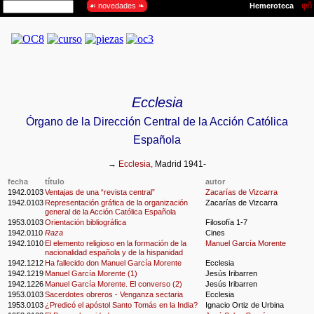
Ecclesia
Órgano de la Dirección Central de la Acción Católica
Española
→
Ecclesia,
Madrid 1941-
fecha
título
autor
1942.0103
Ventajas de una “revista central”
Zacarías de Vizcarra
1942.0103
Representación gráfica de la organización
Zacarías de Vizcarra
general de la Acción Católica Española
1953.0103
Orientación bibliográfica
Filosofía 1-7
1942.0110
Raza
Cines
1942.1010
El elemento religioso en la formación de la
Manuel García Morente
nacionalidad española y de la hispanidad
1942.1212
Ha fallecido don Manuel García Morente
Ecclesia
1942.1219
Manuel García Morente (1)
Jesús Iribarren
1942.1226
Manuel García Morente. El converso (2)
Jesús Iribarren
1953.0103
Sacerdotes obreros - Venganza sectaria
Ecclesia
1953.0103
¿Predicó el apóstol Santo Tomás en la India?
Ignacio Ortiz de Urbina