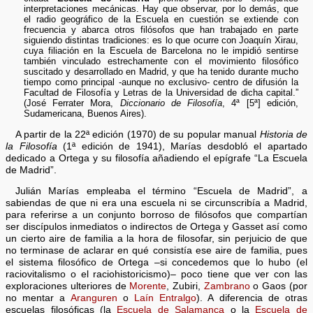
interpretaciones mecánicas. Hay que observar, por lo demás, que
el radio geográfico de la Escuela en cuestión se extiende con
frecuencia y abarca otros filósofos que han trabajado en parte
siguiendo distintas tradiciones: es lo que ocurre con Joaquín Xirau,
cuya filiación en la Escuela de Barcelona no le impidió sentirse
también vinculado estrechamente con el movimiento filosófico
suscitado y desarrollado en Madrid, y que ha tenido durante mucho
tiempo como principal -aunque no exclusivo- centro de difusión la
Facultad de Filosofía y Letras de la Universidad de dicha capital.”
(José Ferrater Mora,
Diccionario de Filosofía
, 4ª [5ª] edición,
Sudamericana, Buenos Aires).
A partir de la 22ª edición (1970) de su popular manual
Historia de
la Filosofía
(1ª edición de 1941), Marías desdobló el apartado
dedicado a Ortega y su filosofía añadiendo el epígrafe “La Escuela
de Madrid”.
Julián Marías empleaba el término “Escuela de Madrid”, a
sabiendas de que ni era una escuela ni se circunscribía a Madrid,
para referirse a un conjunto borroso de filósofos que compartían
ser discípulos inmediatos o indirectos de Ortega y Gasset así como
un cierto aire de familia a la hora de filosofar, sin perjuicio de que
no terminase de aclarar en qué consistía ese aire de familia, pues
el sistema filosófico de Ortega –si concedemos que lo hubo (el
raciovitalismo o el raciohistoricismo)– poco tiene que ver con las
exploraciones ulteriores de
Morente
, Zubiri,
Zambrano
o Gaos (por
no mentar a
Aranguren
o
Laín Entralgo
). A diferencia de otras
escuelas filosóficas (la
Escuela de Salamanca
o la
Escuela de