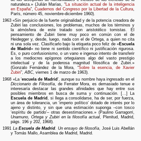
naturaleza.» (Julián Marías, “
La situación actual de la inteligencia
en España
”,
Cuadernos del Congreso por la Libertad de la Cultura
,
París, número 45, noviembre-diciembre 1960).
1963 «Sin perjuicio de la fuerte originalidad y de la potencia creadora de
Zubiri las conclusiones, los problemas, muchos de los términos y
la atmósfera de este tratado son aristotélico tomistas. El
pensamiento de Zubiri tiene muy poco en común con el de
Heidegger y, desde, luego, nada con el de Ortega, a quien no cita
ni una sola vez. Clasificarlo bajo la etiqueta poco feliz de «
Escuela
de Madrid
» no tiene ni sentido científico ni justificación rigurosa.
Es, o puro confusionismo, o un vano e ingenuo intento de transferir
a los mediocres epígonos orteguianos algo del vasto prestigio
intelectual y de la poderosa magnitud filosófica de Zubiri.»
(Gonzalo Fernández de la Mora, “
Sobre la esencia, de Xavier
Zubiri
”,
ABC
, viernes 1 de marzo de 1963).
1968 «La ‘
escuela de Madrid
’, aunque su nombre haya ingresado en el
Diccionario de Filosofía
, de Ferrater Mora, es demasiado tenue e
interesaría destacar las grandes afinidades que hay entre sus
posibles miembros en busca de suma y continuación. […] La
Escuela de Madrid
, si llega a consolidarse, ha de ser, por fuerza,
un área de tolerancia, un ‘imperio político’ dotado de interés por lo
ajeno y distinto, y sin que una estimación suponga –con tosco
‘espíritu de partido’– otras desestimaciones.» (Paulino Garragorri,
Unamuno, Ortega y Zubiri en la filosofía actual
, Plenitud, Madrid,
págs. 196 y 202, 1968).
1991
La
Escuela de Madrid
. Un ensayo de filosofía
, José Luis Abellán
y Tomás Mallo, Asamblea de Madrid, Madrid.