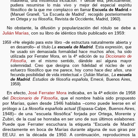
madrileña, una misteriosa incitación. Y desde ella, precisamente,
pudiera resumirse lo más vivo y mejor del especial espíritu
filosófico de la que me complazco en llamar
Escuela de Madrid
.»
(Manuel Granell, “La Escuela de Madrid”, recogido posteriormente
en
Ortega y su filosofía
, Revista de Occidente, Madrid, 1960).
No obstante, la difusión y popularización del rótulo se debe a
Julián Marías
, con su libro de idéntico título publicado en 1959:
1959 «He elegido para este libro –de estructura naturalmente abierta y
en desarrollo– el título
La
escuela de Madrid
. Esta expresión, que
he usado sin demasiada formalidad hace muchos años, ha sido
utilizada por Ferrater Mora, en la 4ª edición de su
Diccionario de
Filosofía
, en el mismo sentido, dándole así alguna mayor
solemnidad. Creo que designa con fidelidad el núcleo de un
esfuerzo filosófico que me parece, hoy como hace diez años, una
fecunda posibilidad de vida intelectual.» (Julián Marías,
La
escuela
de Madrid
. Estudios de filosofía española
, Emecé, Buenos Aires,
1959).
En efecto,
José Ferrater Mora
indicaba, en la 4ª edición de 1958
del
Diccionario de Filosofía
, que el nombre había sido propuesto
por Marías, quien desde 1946 hablaba –como puede leerse en el
prólogo a
La filosofía española actual
(Espasa-Calpe, Buenos Aires,
1948)– de una “escuela filosófica” forjada por Ortega, Morente y
Zubiri, de la cual se honraba en ser uno de sus últimos eslabones.
Puede que Ferrater escuchara la etiqueta “Escuela de Madrid”
directamente en boca de Marías durante alguna de sus giras por
EE.UU. en la década de 1950. A continuación, reproducimos la