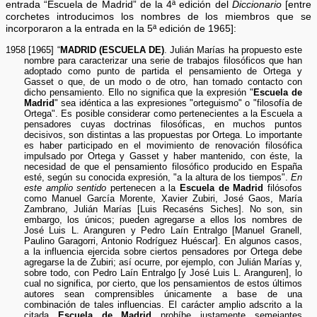
entrada “Escuela de Madrid” de la 4ª edición del
Diccionario
[entre
corchetes introducimos los nombres de los miembros que se
incorporaron a la entrada en la 5ª edición de 1965]:
1958 [1965] “
MADRID (ESCUELA DE)
. Julián Marías ha propuesto este
nombre para caracterizar una serie de trabajos filosóficos que han
adoptado como punto de partida el pensamiento de Ortega y
Gasset o que, de un modo o de otro, han tomado contacto con
dicho pensamiento. Ello no significa que la expresión "
Escuela de
Madrid
" sea idéntica a las expresiones "orteguismo" o "filosofía de
Ortega". Es posible considerar como pertenecientes a la Escuela a
pensadores cuyas doctrinas filosóficas, en muchos puntos
decisivos, son distintas a las propuestas por Ortega. Lo importante
es haber participado en el movimiento de renovación filosófica
impulsado por Ortega y Gasset y haber mantenido, con éste, la
necesidad de que el pensamiento filosófico producido en España
esté, según su conocida expresión, "a la altura de los tiempos".
En
este amplio sentido
pertenecen a la
Escuela de Madrid
filósofos
como Manuel García Morente, Xavier Zubiri, José Gaos, María
Zambrano, Julián Marías [Luis Recaséns Siches]. No son, sin
embargo, los únicos; pueden agregarse a ellos los nombres de
José Luis L. Aranguren y Pedro Laín Entralgo [Manuel Granell,
Paulino Garagorri, Antonio Rodríguez Huéscar]. En algunos casos,
a la influencia ejercida sobre ciertos pensadores por Ortega debe
agregarse la de Zubiri; así ocurre, por ejemplo, con Julián Marías y,
sobre todo, con Pedro Laín Entralgo [y José Luis L. Aranguren], lo
cual no significa, por cierto, que los pensamientos de estos últimos
autores sean comprensibles únicamente a base de una
combinación de tales influencias. El carácter amplio adscrito a la
citada
Escuela de Madrid
prohíbe justamente semejantes