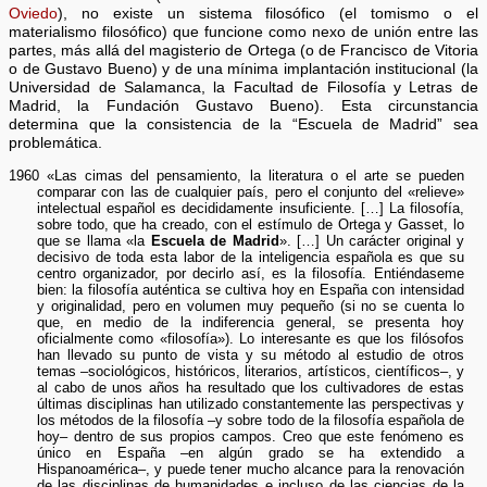
Oviedo
), no existe un sistema filosófico (el tomismo o el
materialismo filosófico) que funcione como nexo de unión entre las
partes, más allá del magisterio de Ortega (o de Francisco de Vitoria
o de Gustavo Bueno) y de una mínima implantación institucional (la
Universidad de Salamanca, la Facultad de Filosofía y Letras de
Madrid, la Fundación Gustavo Bueno). Esta circunstancia
determina que la consistencia de la “Escuela de Madrid” sea
problemática.
1960 «Las cimas del pensamiento, la literatura o el arte se pueden
comparar con las de cualquier país, pero el conjunto del «relieve»
intelectual español es decididamente insuficiente. […] La filosofía,
sobre todo, que ha creado, con el estímulo de Ortega y Gasset, lo
que se llama «la
Escuela de Madrid
». […] Un carácter original y
decisivo de toda esta labor de la inteligencia española es que su
centro organizador, por decirlo así, es la filosofía. Entiéndaseme
bien: la filosofía auténtica se cultiva hoy en España con intensidad
y originalidad, pero en volumen muy pequeño (si no se cuenta lo
que, en medio de la indiferencia general, se presenta hoy
oficialmente como «filosofía»). Lo interesante es que los filósofos
han llevado su punto de vista y su método al estudio de otros
temas –sociológicos, históricos, literarios, artísticos, científicos–, y
al cabo de unos años ha resultado que los cultivadores de estas
últimas disciplinas han utilizado constantemente las perspectivas y
los métodos de la filosofía –y sobre todo de la filosofía española de
hoy– dentro de sus propios campos. Creo que este fenómeno es
único en España –en algún grado se ha extendido a
Hispanoamérica–, y puede tener mucho alcance para la renovación
de las disciplinas de humanidades e incluso de las ciencias de la