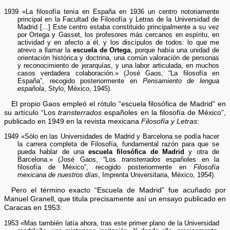
1939 «La filosofía tenía en España en 1936 un centro notoriamente
principal en la Facultad de Filosofía y Letras de la Universidad de
Madrid [...] Este centro estaba constituido principalmente a su vez
por Ortega y Gasset, los profesores más cercanos en espíritu, en
actividad y en afecto a él, y los discípulos de todos: lo que me
atrevo a llamar la
escuela de Ortega
, porque había una unidad de
orientación histórica y doctrina, una común valoración de personas
y reconocimiento de jerarquías, y una labor articulada, en muchos
casos verdadera colaboración.» (José Gaos, “La filosofía en
España”, recogido posteriormente en
Pensamiento de lengua
española
, Stylo, México, 1945).
El propio Gaos empleó el rótulo “escuela filosófica de Madrid” en
su artículo “Los
transterrados
españoles en la filosofía de México”,
publicado en 1949 en la revista mexicana
Filosofía y Letras
:
1949 «Sólo en las Universidades de Madrid y Barcelona se podía hacer
la carrera completa de Filosofía, fundamental razón para que se
pueda hablar de una
escuela filosófica de Madrid
y otra de
Barcelona.» (José Gaos, “Los
transterrados
españoles en la
filosofía de México”, recogido posteriormente en
Filosofía
mexicana de nuestros días
, Imprenta Universitaria, México, 1954).
Pero el término exacto “Escuela de Madrid” fue acuñado por
Manuel Granell, que titula precisamente así un ensayo publicado en
Caracas en 1953:
1953 «Mas también latía ahora, tras este primer plano de la Universidad