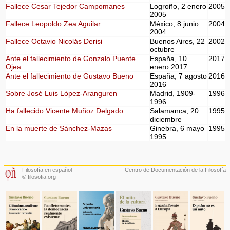
Fallece Cesar Tejedor Campomanes
Logroño, 2 enero
2005
2005
Fallece Leopoldo Zea Aguilar
México, 8 junio
2004
2004
Fallece Octavio Nicolás Derisi
Buenos Aires, 22
2002
octubre
Ante el fallecimiento de Gonzalo Puente
España, 10
2017
Ojea
enero 2017
Ante el fallecimiento de Gustavo Bueno
España, 7 agosto
2016
2016
Sobre José Luis López-Aranguren
Madrid, 1909-
1996
1996
Ha fallecido Vicente Muñoz Delgado
Salamanca, 20
1995
diciembre
En la muerte de Sánchez-Mazas
Ginebra, 6 mayo
1995
1995
Filosofía en español
Centro de Documentación de la Filosofía
© filosofia.org