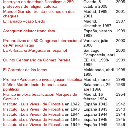
Instruyen en doctrinas filosóficas a 250
Oviedo, 8
2005
profesores de religión católica
octubre 2005
Manuel Garrido: treinta millones en dos
Madrid, 1998-
2001
cheques
2001
El llamado «caso Lledó»
Madrid,
1987
diciembre 1987
Aranguren delator franquista
España, verano
1999
1999
Preparativos del 50 Congreso Internacional
Varsovia, julio
2000
de Americanistas
2000
La
Antoniana Margarita
en español
Santiago
2000
Compostela, abril
Quinto Centenario de Gómez Pereira
EE. UU. 1998-
1999
1999
El Corredor de las Ideas
Maldonado, abril
1998
1998
Premio «Paideia» de investigación filosófica
Madrid, marzo
1996
Ibáñez Martín doctor honoris causa
Salamanca, 29
1966
pontificio
abril 1966
Franco implora beatificación Marqués de
Madrid, 16
1954
Comillas
febrero 1954
Instituto «Luis Vives» de Filosofía
en 1942
España 1942
1942
Instituto «Luis Vives» de Filosofía
en 1943
España 1943
1943
Instituto «Luis Vives» de Filosofía
en 1944
España 1944
1944
Instituto «Luis Vives» de Filosofía
en 1945
España 1945
1945
Instituto «Luis Vives» de Filosofía
en 1949
España 1949
1949