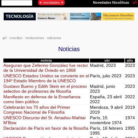
φñ
·
concilios
·
instituciones
·
ediciones
Noticias
noticia
ubi
año
Aseguran que Zeferino González fue rector
Madrid, 2023
2023
de la Universidad de Oviedo en 1868
UNESCO Estados Unidos se convierte en el
París, julio 2023
2023
194º Estado Miembro de la UNESCO
Gustavo Bueno y Edith Stein en el proceso
Madrid, junio
2023
selectivo de profesores de filosofía
2023
Manifiesto en defensa de la Enseñanza
España, 23 abril
2022
como bien público
2022
Celebrarán los 70 años del Primer
Mendoza, 9 abril
2019
Congreso Nacional de Filosofía
2019
UNESCO Discurso del Sr. Amadou-Mahtar
París, 15
1974
M'Bow
noviembre 1974
Declaración de París en favor de la filosofía
París, 16 febrero
1995
1995